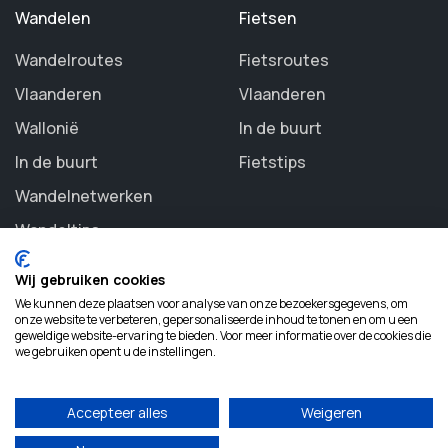
Wandelen
Fietsen
Wandelroutes
Fietsroutes
Vlaanderen
Vlaanderen
Wallonië
In de buurt
In de buurt
Fietstips
Wandelnetwerken
Wandeltips
Wij gebruiken cookies
We kunnen deze plaatsen voor analyse van onze bezoekersgegevens, om
onze website te verbeteren, gepersonaliseerde inhoud te tonen en om u een
geweldige website-ervaring te bieden. Voor meer informatie over de cookies die
©
2026 Routezoeker. All rights reserved.
we gebruiken opent u de instellingen.
Accepteer alles
Weigeren