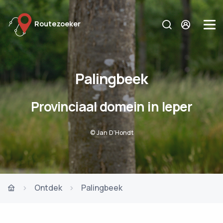
Routezoeker
Palingbeek
Provinciaal domein in Ieper
© Jan D'Hondt
Ontdek
Palingbeek