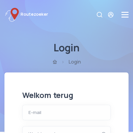
Routezoeker
Login
Login
Welkom terug
E-mail