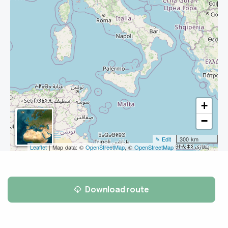
+
−
✎ Edit
300 km
Leaflet
| Map data: ©
OpenStreetMap
, ©
OpenStreetMap
Download route