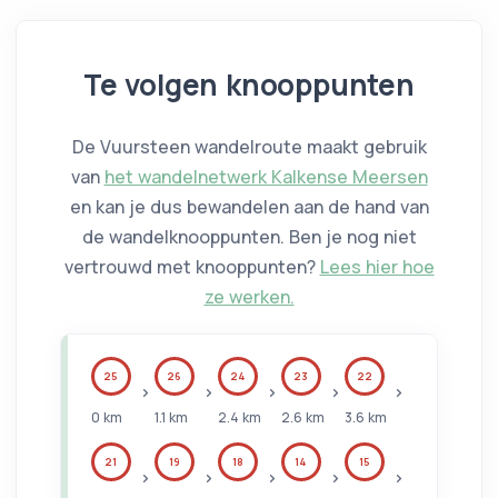
Te volgen knooppunten
De Vuursteen wandelroute maakt gebruik
van
het wandelnetwerk Kalkense Meersen
en kan je dus bewandelen aan de hand van
de wandelknooppunten. Ben je nog niet
vertrouwd met knooppunten?
Lees hier hoe
ze werken.
25
26
24
23
22
0
km
1.1
km
2.4
km
2.6
km
3.6
km
21
19
18
14
15