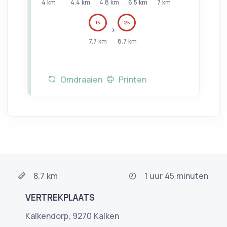
4
km
4.4
km
4.8
km
6.5
km
7
km
16
25
7.7
km
8.7
km
Omdraaien
Printen
8.7 km
1 uur 45 minuten
VERTREKPLAATS
Kalkendorp, 9270 Kalken