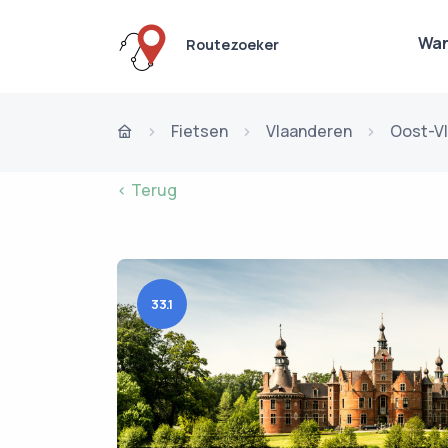
Wan
Routezoeker
Fietsen
Vlaanderen
Oost-V
< Terug
33.1