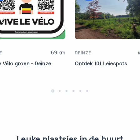
69 km
4
E
DEINZE
le Vélo groen - Deinze
Ontdek 101 Leiespots
Leuke plaatsjes in de buurt