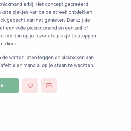
cknickmand erbij. Het concept gecreëerd
eukste plekjes van de de streek ontdekken
s ook gedacht aan het genieten. Dankzij de
et een volle picknickmand en een zeil of
cht om dan op je favoriete plekje te stoppen
of diner.
in de watten laten leggen en picknicken aan
afeltje en mand al op je staan te wachten.
te