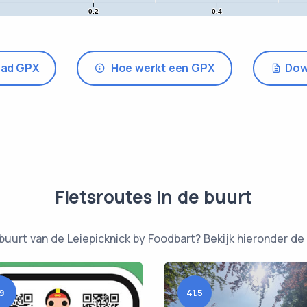
0.2
0.4
ad GPX
Hoe werkt een GPX
Dow
Fietsroutes in de buurt
buurt van de Leiepicknick by Foodbart? Bekijk hieronder de 
9
41.5