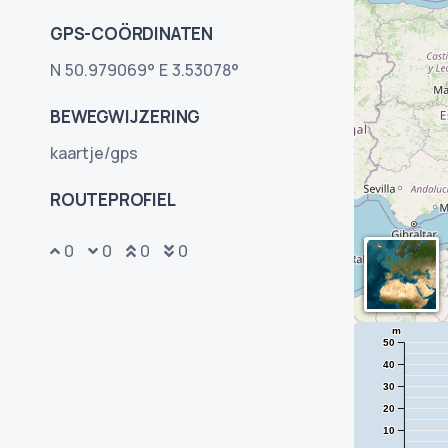
GPS-COÖRDINATEN
N 50.979069° E 3.53078°
BEWEGWIJZERING
kaartje/gps
ROUTEPROFIEL
0
0
0
0
m
50
40
30
20
10