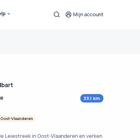
elp
Mijn account
dbart
ze
33.1 km
Oost-Vlaanderen
de Leiestreek in Oost-Vlaanderen en verken