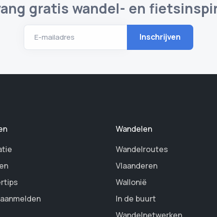
ang gratis wandel- en fietsinspir
E-mailadres
en
Wandelen
atie
Wandelroutes
en
Vlaanderen
rtips
Wallonië
 aanmelden
In de buurt
Wandelnetwerken