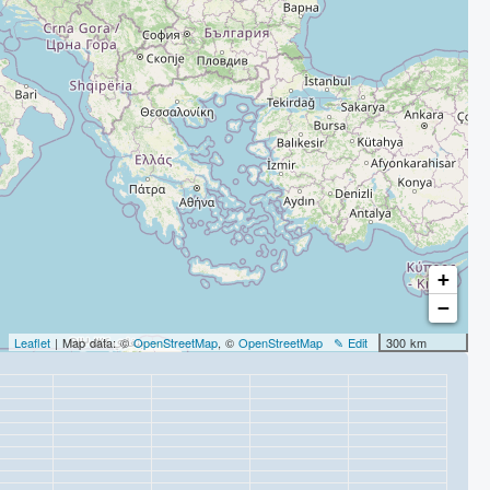
+
−
Leaflet
| Map data: ©
OpenStreetMap
, ©
OpenStreetMap
✎ Edit
300 km