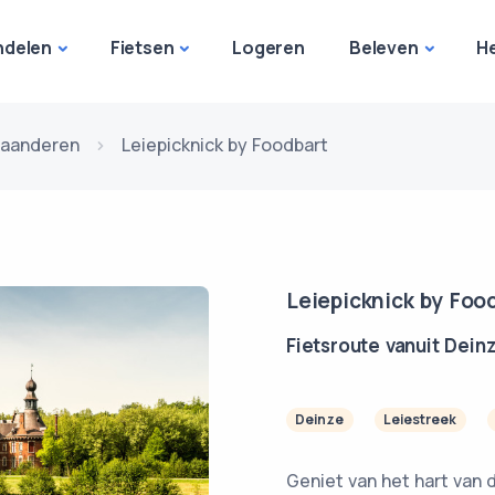
delen
Fietsen
Logeren
Beleven
H
laanderen
Leiepicknick by Foodbart
Leiepicknick by Foo
Fietsroute vanuit Dein
Deinze
Leiestreek
Geniet van het hart van 