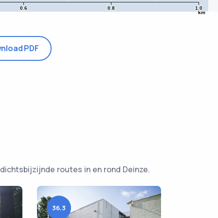
0.6
0.8
1.0
km
nload PDF
dichtsbijzijnde routes in en rond Deinze.
36.3
66.8