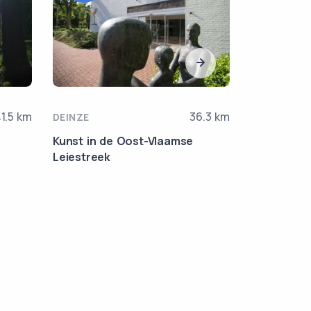
1.5 km
36.3 km
DEINZE
DEINZE
Kunst in de Oost-Vlaamse
Route-17
Leiestreek