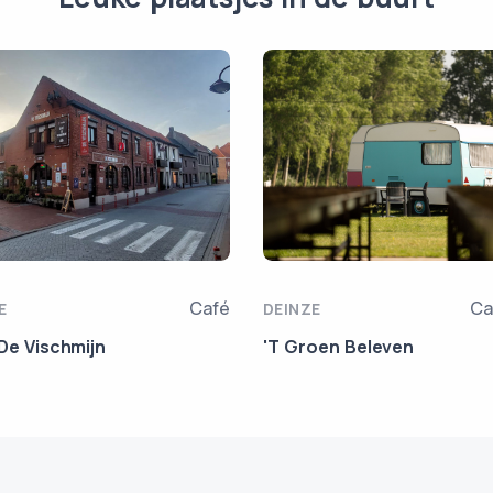
Café
Ca
E
DEINZE
De Vischmijn
'T Groen Beleven