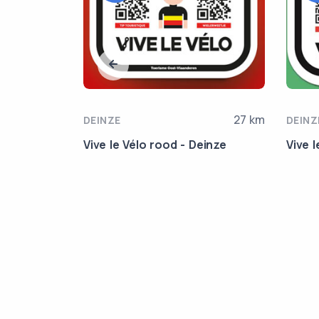
52.1 km
27 km
DEINZE
DEINZ
e
Vive le Vélo rood - Deinze
Vive 