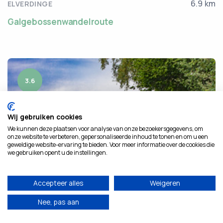
6.9 km
ELVERDINGE
Galgebossenwandelroute
3.6
Wij gebruiken cookies
We kunnen deze plaatsen voor analyse van onze bezoekersgegevens, om
onze website te verbeteren, gepersonaliseerde inhoud te tonen en om u een
geweldige website-ervaring te bieden. Voor meer informatie over de cookies die
we gebruiken opent u de instellingen.
Accepteer alles
Weigeren
Nee, pas aan