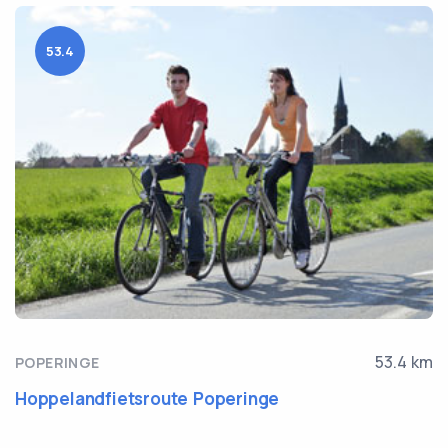
53.4
53.4 km
POPERINGE
Hoppelandfietsroute Poperinge