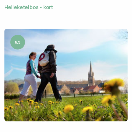
Helleketelbos - kort
6.9