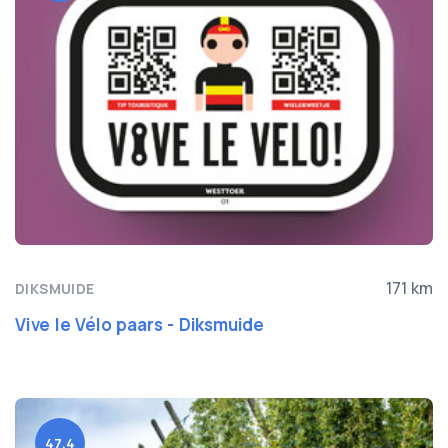
171 km
DIKSMUIDE
Vive le Vélo paars - Diksmuide
47.4