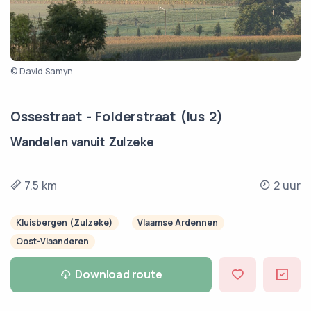
© David Samyn
Ossestraat - Folderstraat (lus 2)
Wandelen vanuit Zulzeke
7.5 km
2 uur
Kluisbergen (Zulzeke)
Vlaamse Ardennen
Oost-Vlaanderen
Download route