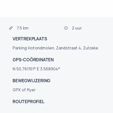
7.5 km
2 uur
VERTREKPLAATS
Parking Hotondmolen, Zandstraat 4, Zulzeke
GPS-COÖRDINATEN
N 50.761151° E 3.568904°
BEWEGWIJZERING
GPX of flyer
ROUTEPROFIEL