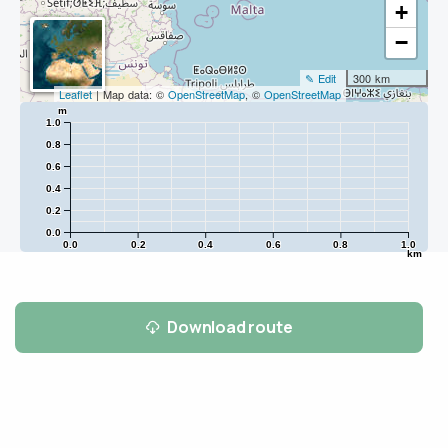
+
−
✎ Edit
300 km
Leaflet
| Map data: ©
OpenStreetMap
, ©
OpenStreetMap
m
1.0
0.8
0.6
0.4
0.2
0.0
0.0
0.2
0.4
0.6
0.8
1.0
km
Download route