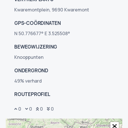
Kwaremontplein, 9690 Kwaremont
GPS-COÖRDINATEN
N 50.776677° E 3.525508°
BEWEGWIJZERING
Knooppunten
ONDERGROND
49% verhard
ROUTEPROFIEL
65
20
16
38
98
26
80
95
96
78
81
69
70
19
69
15
14
13
12
39
40
17
46
0
0
0
0