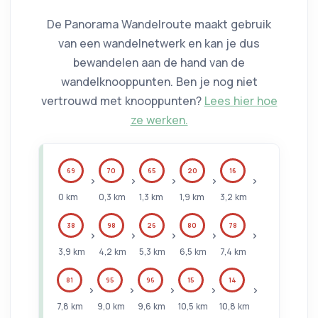
De Panorama Wandelroute maakt gebruik
van
een wandelnetwerk
en kan je dus
bewandelen aan de hand van de
wandelknooppunten. Ben je nog niet
vertrouwd met knooppunten?
Lees hier hoe
ze werken.
69
70
65
20
16
0
km
0,3
km
1,3
km
1,9
km
3,2
km
38
98
26
80
78
3,9
km
4,2
km
5,3
km
6,5
km
7,4
km
81
95
96
15
14
7,8
km
9,0
km
9,6
km
10,5
km
10,8
km