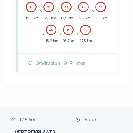
13
12
39
40
17
12,0
km
12,6
km
13,9
km
15,2
km
15,5
km
46
19
69
15,6
km
16,7
km
17,5
km
Omdraaien
Printen
17.5 km
4 uur
VERTREKPLAATS