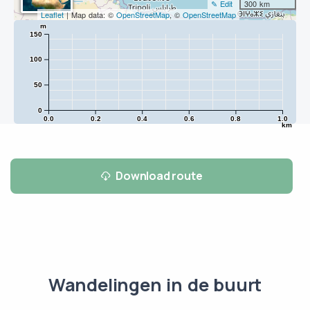
✎ Edit
300 km
Leaflet
| Map data: ©
OpenStreetMap
, ©
OpenStreetMap
m
150
100
50
0
0.0
0.2
0.4
0.6
0.8
1.0
km
Download route
Wandelingen in de buurt