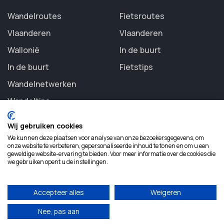
Wandelroutes
Fietsroutes
Vlaanderen
Vlaanderen
Wallonië
In de buurt
In de buurt
Fietstips
Wandelnetwerken
Wandeltips
Wij gebruiken cookies
We kunnen deze plaatsen voor analyse van onze bezoekersgegevens, om
onze website te verbeteren, gepersonaliseerde inhoud te tonen en om u een
geweldige website-ervaring te bieden. Voor meer informatie over de cookies die
©
2026 Routezoeker. All rights reserved.
we gebruiken opent u de instellingen.
Accepteer alles
Weigeren
Nee, pas aan