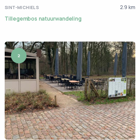
2.9 km
SINT-MICHIELS
Tillegembos natuurwandeling
2