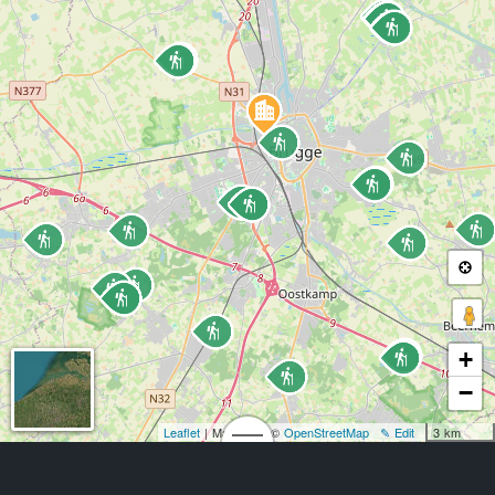
+
−
Leaflet
| Map data: ©
OpenStreetMap
✎ Edit
3 km