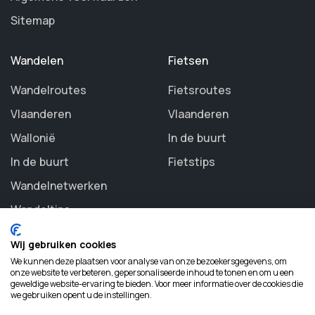
Sitemap
Wandelen
Fietsen
Wandelroutes
Fietsroutes
Vlaanderen
Vlaanderen
Wallonië
In de buurt
In de buurt
Fietstips
Wandelnetwerken
Wandeltips
Wij gebruiken cookies
We kunnen deze plaatsen voor analyse van onze bezoekersgegevens, om
onze website te verbeteren, gepersonaliseerde inhoud te tonen en om u een
geweldige website-ervaring te bieden. Voor meer informatie over de cookies die
©
2026 Routezoeker. All rights reserved.
we gebruiken opent u de instellingen.