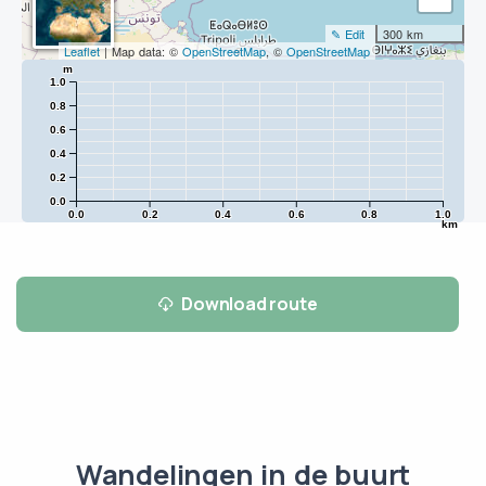
✎ Edit
300 km
Leaflet
| Map data: ©
OpenStreetMap
, ©
OpenStreetMap
m
1.0
0.8
0.6
0.4
0.2
0.0
0.0
0.2
0.4
0.6
0.8
1.0
km
Download route
Wandelingen in de buurt