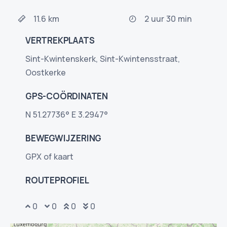
11.6 km
2 uur 30 min
VERTREKPLAATS
Sint-Kwintenskerk, Sint-Kwintensstraat,
Oostkerke
GPS-COÖRDINATEN
N 51.27736° E 3.2947°
BEWEGWIJZERING
GPX of kaart
ROUTEPROFIEL
0
0
0
0