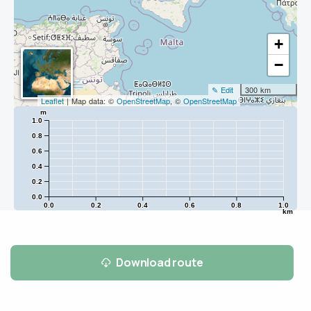
+
−
✎ Edit
300 km
Leaflet
| Map data: ©
OpenStreetMap
, ©
OpenStreetMap
m
1.0
0.8
0.6
0.4
0.2
0.0
0.0
0.2
0.4
0.6
0.8
1.0
km
Download route