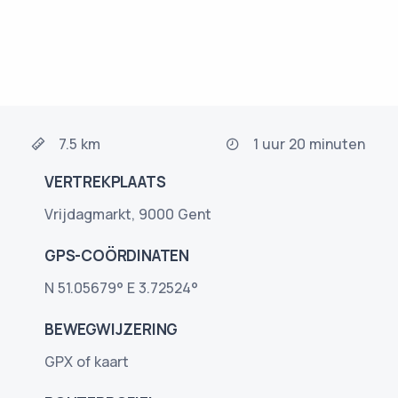
7.5 km
1 uur 20 minuten
VERTREKPLAATS
Vrijdagmarkt, 9000 Gent
GPS-COÖRDINATEN
N 51.05679° E 3.72524°
BEWEGWIJZERING
GPX of kaart