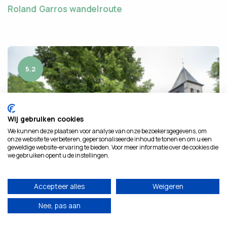
Roland Garros wandelroute
5.2
Wij gebruiken cookies
We kunnen deze plaatsen voor analyse van onze bezoekersgegevens, om
onze website te verbeteren, gepersonaliseerde inhoud te tonen en om u een
geweldige website-ervaring te bieden. Voor meer informatie over de cookies die
we gebruiken opent u de instellingen.
Accepteer alles
Weigeren
Nee, pas aan
5.2 km
VICHTE