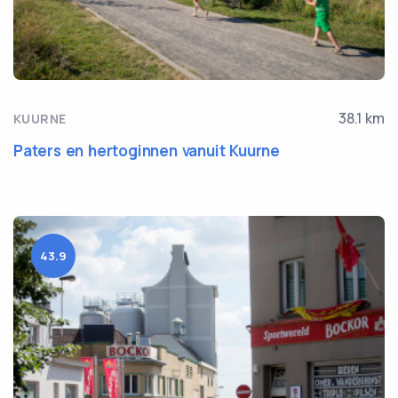
38.1 km
KUURNE
Paters en hertoginnen vanuit Kuurne
43.9