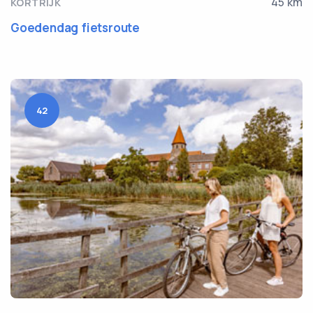
45 km
KORTRIJK
Goedendag fietsroute
42