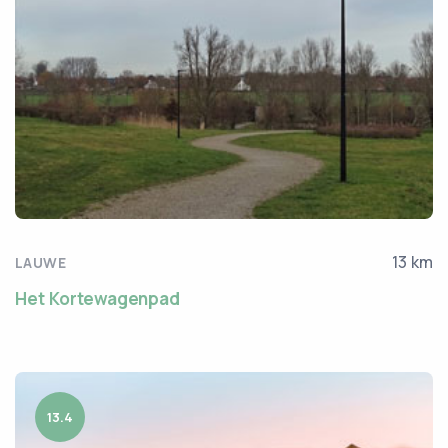
13 km
LAUWE
Het Kortewagenpad
13.4