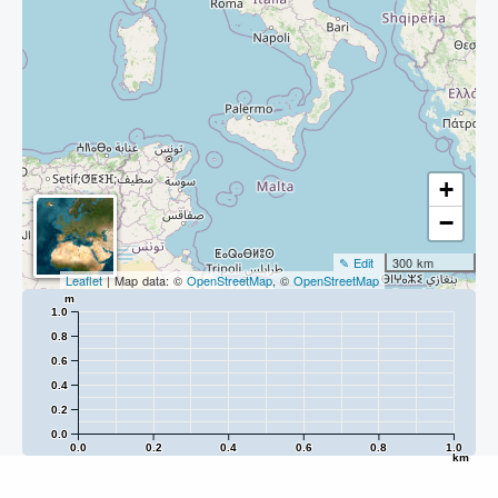
+
−
✎ Edit
300 km
Leaflet
| Map data: ©
OpenStreetMap
, ©
OpenStreetMap
m
1.0
0.8
0.6
0.4
0.2
0.0
0.0
0.2
0.4
0.6
0.8
1.0
km