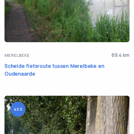
69.4 km
MERELBEKE
Schelde fietsroute tussen Merelbeke en
Oudenaarde
43.3