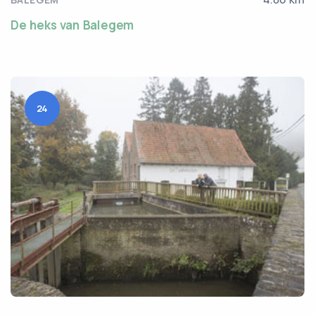
De heks van Balegem
24