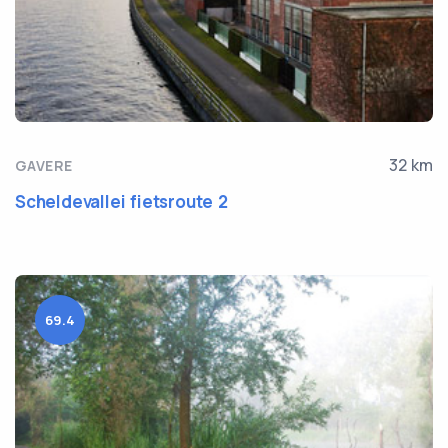
32 km
GAVERE
Scheldevallei fietsroute 2
69.4