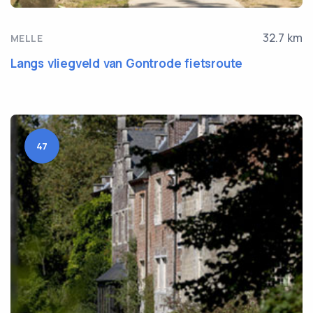
32.7 km
MELLE
Langs vliegveld van Gontrode fietsroute
47