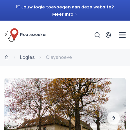
Jouw logie toevoegen aan deze website?
Meer info
Routezoeker
Logies
Clayshoeve