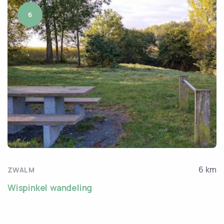
6
6 km
ZWALM
Wispinkel wandeling