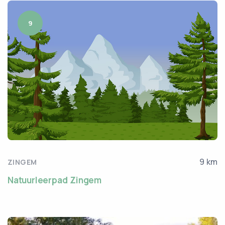
9
9 km
ZINGEM
Natuurleerpad Zingem