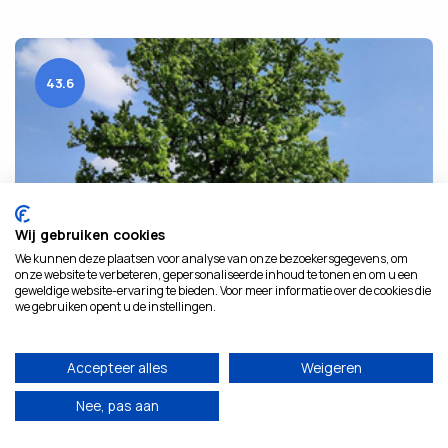
43.6
Wij gebruiken cookies
We kunnen deze plaatsen voor analyse van onze bezoekersgegevens, om
onze website te verbeteren, gepersonaliseerde inhoud te tonen en om u een
geweldige website-ervaring te bieden. Voor meer informatie over de cookies die
we gebruiken opent u de instellingen.
Accepteer alles
Weigeren
43.6 km
SINT-LIEVENS-HOUTEM
Nee, pas aan
Land van Rode fietsroute