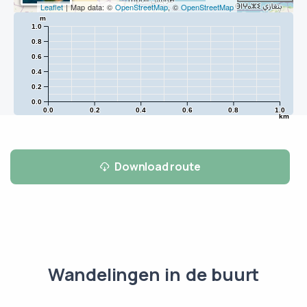
Leaflet
| Map data: ©
OpenStreetMap
, ©
OpenStreetMap
m
1.0
0.8
0.6
0.4
0.2
0.0
0.0
0.2
0.4
0.6
0.8
1.0
km
Download route
Wandelingen in de buurt