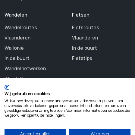
Wandelen
Fietsen
Wandelroutes
Fietsroutes
Vlaanderen
Vlaanderen
Wallonië
In de buurt
In de buurt
Fietstips
Wandelnetwerken
Wandeltips
Wij gebruiken cookies
We kunnen deze plaatsen voor analyse van onze bezoekersgegevens, om
onze website te verbeteren, gepersonaliseerde inhoud te tonen en om u een
geweldige website-ervaring te bieden. Voor meer informatie over de cookies die
©
2026 Routezoeker. All rights reserved.
we gebruiken opent u de instellingen.
Accepteer alles
Weigeren