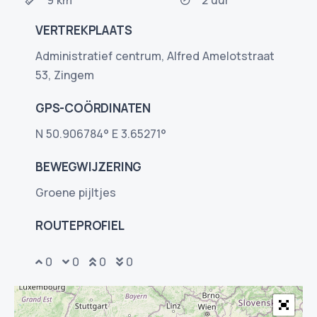
9 km
2 uur
VERTREKPLAATS
Administratief centrum, Alfred Amelotstraat
53, Zingem
GPS-COÖRDINATEN
N 50.906784° E 3.65271°
BEWEGWIJZERING
Groene pijltjes
ROUTEPROFIEL
0
0
0
0