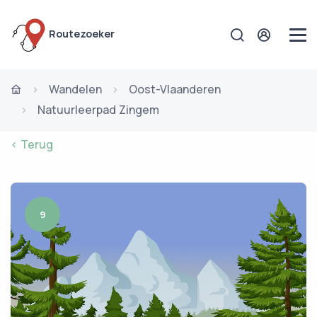
Routezoeker
Wandelen
Oost-Vlaanderen
Natuurleerpad Zingem
< Terug
9