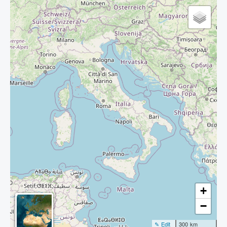
+
−
✎ Edit
300 km