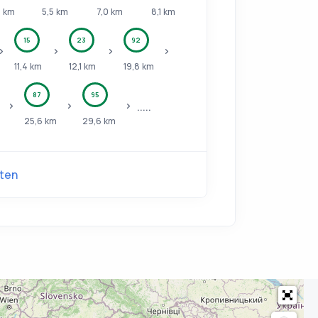
0
km
5,5
km
7,0
km
8,1
km
15
23
92
11,4
km
12,1
km
19,8
km
87
95
.....
25,6
km
29,6
km
ten