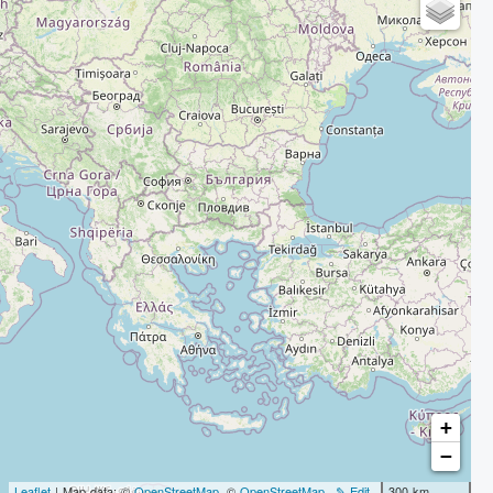
+
−
Leaflet
| Map data: ©
OpenStreetMap
, ©
OpenStreetMap
✎ Edit
300 km