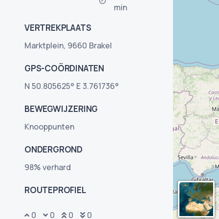
min
VERTREKPLAATS
Marktplein, 9660 Brakel
GPS-COÖRDINATEN
N 50.805625° E 3.761736°
BEWEGWIJZERING
Knooppunten
ONDERGROND
98% verhard
ROUTEPROFIEL
0
0
0
0