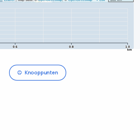
0.6
0.8
1.0
km
Knooppunten