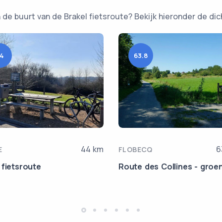
 de buurt van de Brakel fietsroute? Bekijk hieronder de dich
4
63.8
44 km
6
E
FLOBECQ
 fietsroute
Route des Collines - groe