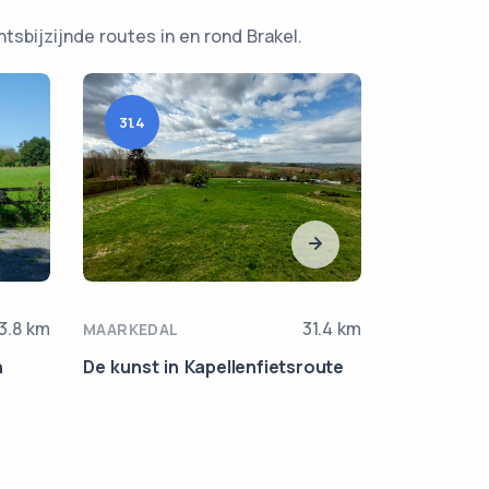
tsbijzijnde routes in en rond Brakel.
31.4
159
3.8 km
31.4 km
MAARKEDAL
FLOBECQ
n
De kunst in Kapellenfietsroute
Route des 
challenge