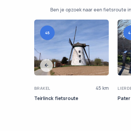
Ben je opzoek naar een fietsroute in
45
4
39.5 km
45 km
BRAKEL
LIERD
te
Teirlinck fietsroute
Pater