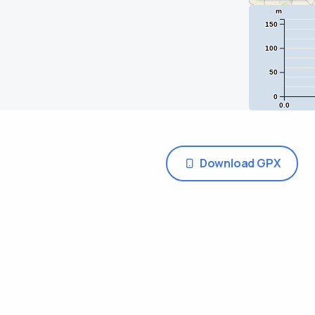
m
150
100
50
0
0.0
Download GPX