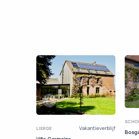
SCHO
Vakantieverblijf
LIERDE
Bosga
Villa Germaine