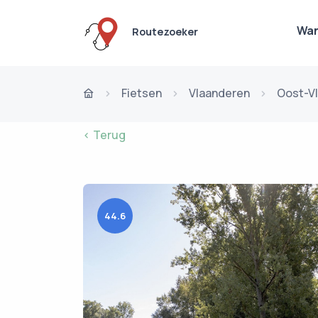
Wan
Routezoeker
Fietsen
Vlaanderen
Oost-V
< Terug
44.6