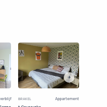
SCHORISSE
erblijf
Appartement
BRAKEL
Bosgat Dee
 Sanna
t Coureurke