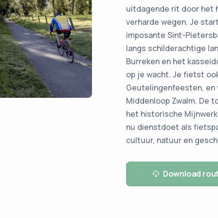
uitdagende rit door het
verharde wegen. Je start
imposante Sint-Pietersb
langs schilderachtige la
Burreken en het kassei
op je wacht. Je fietst o
Geutelingenfeesten, en v
Middenloop Zwalm. De to
het historische Mijnwerk
nu dienstdoet als fietsp
cultuur, natuur en gesch
Download rou