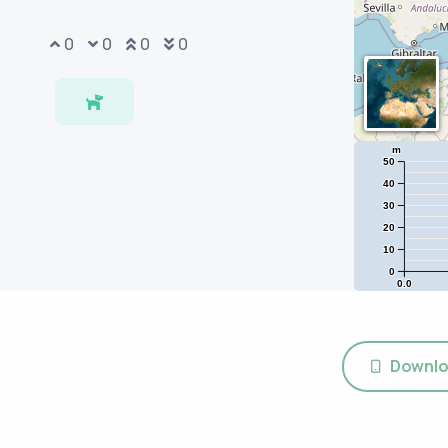
0
0
0
0
m
50
40
30
20
10
0
0.0
Downlo