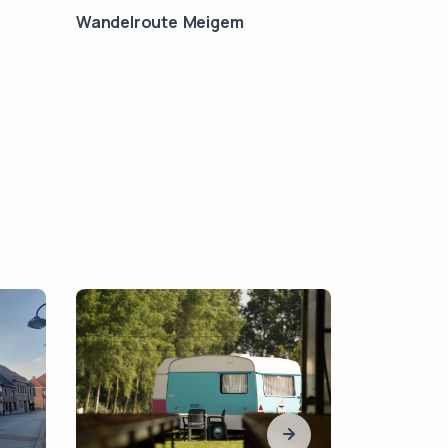
e
Wandelroute Meigem
Zeverenbe