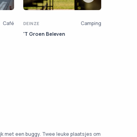
Café
Camping
DEINZE
DEINZE
'T Groen Beleven
Art and Mo
jk met een buggy. Twee leuke plaatsjes om