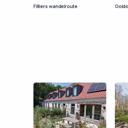
re
Filliers wandelroute
Ooido