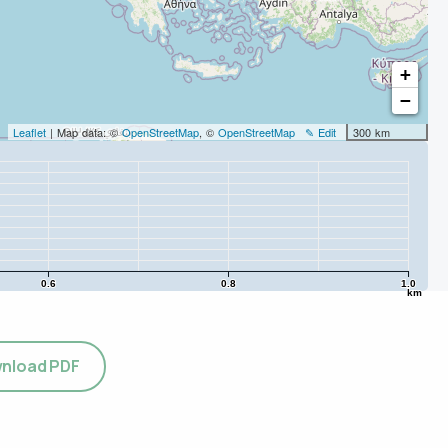
+
−
Leaflet
| Map data: ©
OpenStreetMap
, ©
OpenStreetMap
✎ Edit
300 km
0.6
0.8
1.0
km
nload PDF