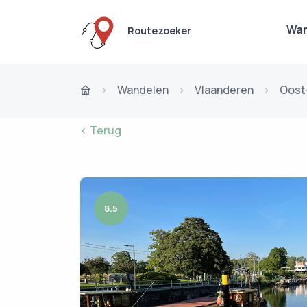
Wan
Routezoeker
Wandelen
Vlaanderen
Oost
< Terug
8.5