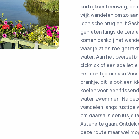
kortrijksesteenweg, de e
wijk wandelen om zo aan 
iconische brug en 't Sash
genieten langs de Leie e
komen dankzij het wande
waar je af en toe getrak
water. Aan het overzetb
picknick of een spelletj
het dan tijd om aan Voss
drankje, dit is ook een 
koelen voor een frissend
water zwemmen. Na deze 
wandelen langs rustige w
om daarna in een lusje l
Astene te gaan. Ontdek o
deze route maar wel mog