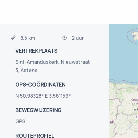
8.5 km
2 uur
VERTREKPLAATS
Sint-Amanduskerk, Nieuwstraat
3, Astene
GPS-COÖRDINATEN
N 50.98328° E 3.561159°
BEWEGWIJZERING
GPS
ROUTEPROFIEL