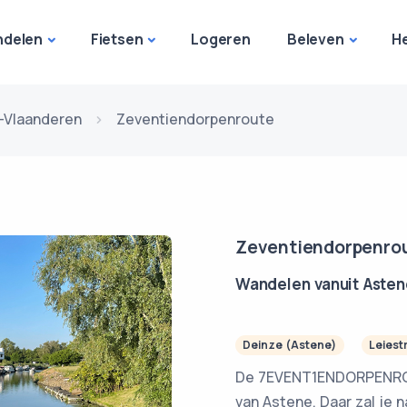
delen
Fietsen
Logeren
Beleven
H
-Vlaanderen
Zeventiendorpenroute
Zeventiendorpenro
Wandelen vanuit Asten
Deinze (Astene)
Leiest
De 7EVENT1ENDORPENROUT
van Astene. Daar zal je 