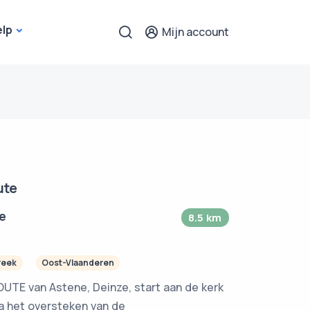
elp
Mijn account
ute
e
8.5 km
reek
Oost-Vlaanderen
E van Astene, Deinze, start aan de kerk
na het oversteken van de