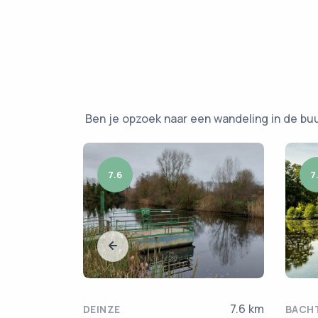
Ben je opzoek naar een wandeling in de bu
7.6
7
6.95 km
7.6 km
DEINZE
BACHT