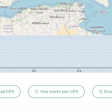
0.2
0.4
ad GPX
Hoe werkt een GPX
Dow