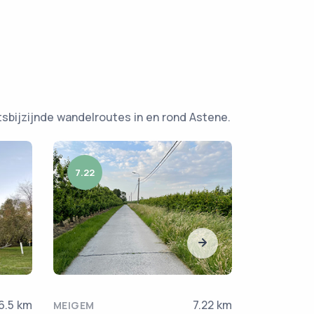
sbijzijnde wandelroutes in en rond Astene.
7.22
5
6.5 km
7.22 km
MEIGEM
ZEVEREN