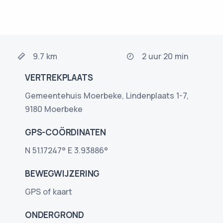
9.7 km
2 uur 20 min
VERTREKPLAATS
Gemeentehuis Moerbeke, Lindenplaats 1-7,
9180 Moerbeke
GPS-COÖRDINATEN
N 51.17247° E 3.93886°
BEWEGWIJZERING
GPS of kaart
ONDERGROND