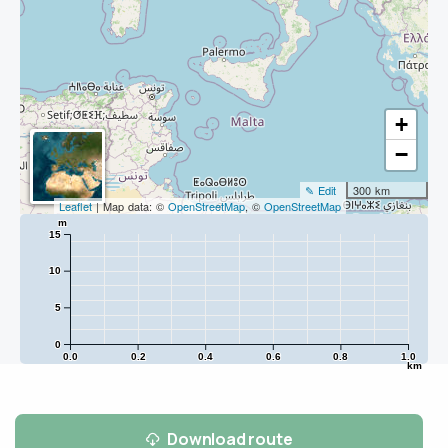
+
−
✎ Edit
300 km
Leaflet
| Map data: ©
OpenStreetMap
, ©
OpenStreetMap
m
15
10
5
0
0.0
0.2
0.4
0.6
0.8
1.0
km
Download route