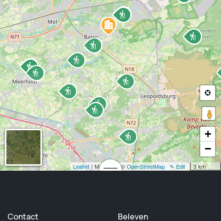
+
−
Leaflet
| Map data: ©
OpenStreetMap
✎ Edit
3 km
Contact
Beleven