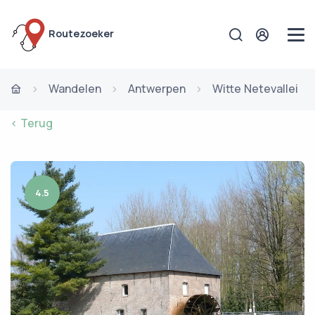
Routezoeker
Wandelen
Antwerpen
Witte Netevallei
< Terug
4.5