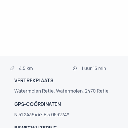
4.5 km
1 uur 15 min
VERTREKPLAATS
Watermolen Retie, Watermolen, 2470 Retie
GPS-COÖRDINATEN
N 51.243944° E 5.053274°
BEWEGWIJZERING