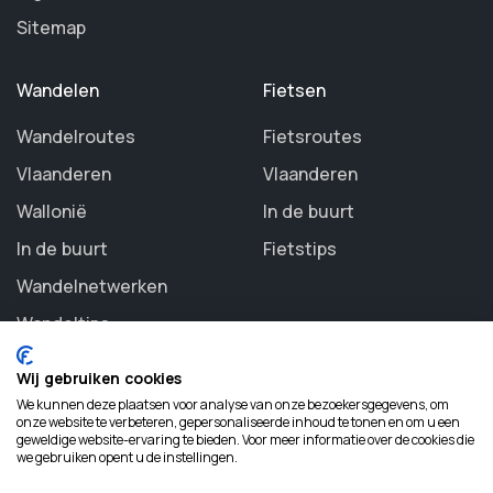
Sitemap
Wandelen
Fietsen
Wandelroutes
Fietsroutes
Vlaanderen
Vlaanderen
Wallonië
In de buurt
In de buurt
Fietstips
Wandelnetwerken
Wandeltips
Wij gebruiken cookies
We kunnen deze plaatsen voor analyse van onze bezoekersgegevens, om
onze website te verbeteren, gepersonaliseerde inhoud te tonen en om u een
geweldige website-ervaring te bieden. Voor meer informatie over de cookies die
©
2026 Routezoeker. All rights reserved.
we gebruiken opent u de instellingen.