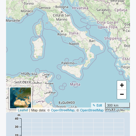
+
−
✎ Edit
300 km
Leaflet
| Map data: ©
OpenStreetMap
, ©
OpenStreetMap
m
40
30
20