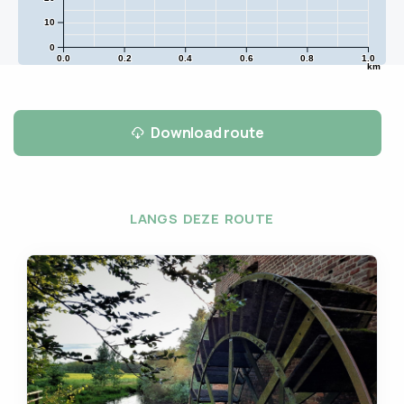
10
0
0.0
0.2
0.4
0.6
0.8
1.0
km
Download route
LANGS DEZE ROUTE