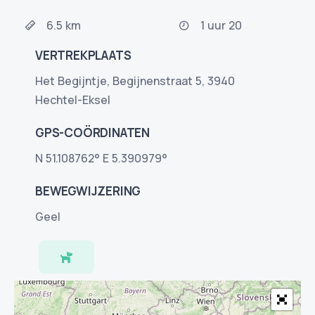
6.5 km
1 uur 20
VERTREKPLAATS
Het Begijntje, Begijnenstraat 5, 3940
Hechtel-Eksel
GPS-COÖRDINATEN
N 51.108762° E 5.390979°
BEWEGWIJZERING
Geel