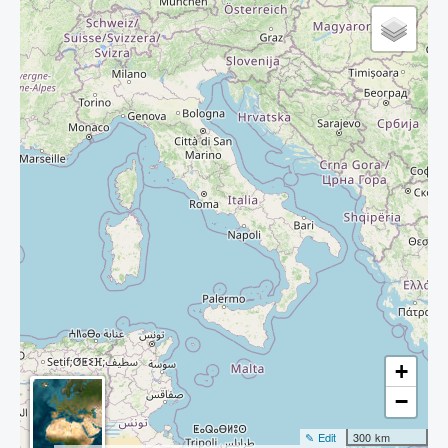
+
−
✎ Edit
300 km