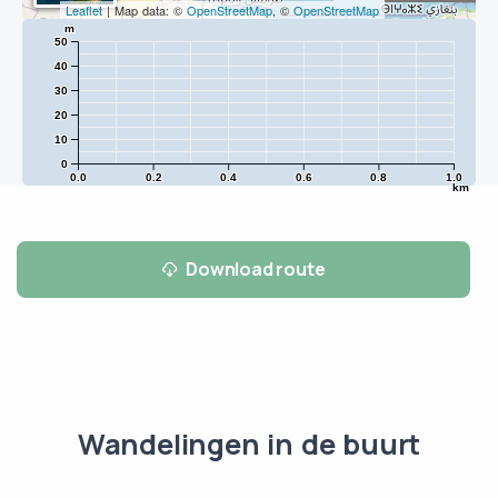
Leaflet
| Map data: ©
OpenStreetMap
, ©
OpenStreetMap
m
50
40
30
20
10
0
0.0
0.2
0.4
0.6
0.8
1.0
km
Download route
Wandelingen in de buurt