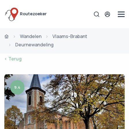
Routezoeker
Wandelen
Vlaams-Brabant
Deurnewandeling
< Terug
9.4