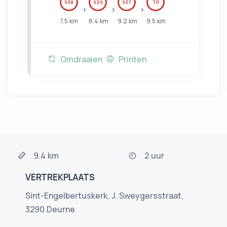
938
929
937
TP
7.5
km
8.4
km
9.2
km
9.5
km
Omdraaien
Printen
9.4 km
2 uur
VERTREKPLAATS
Sint-Engelbertuskerk, J. Sweygersstraat,
3290 Deurne