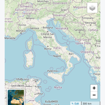
+
−
✎ Edit
300 km