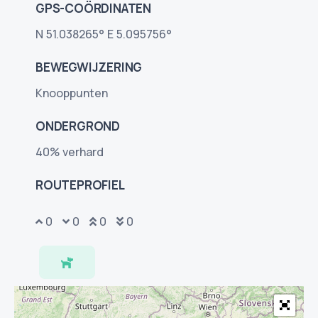
GPS-COÖRDINATEN
N 51.038265° E 5.095756°
BEWEGWIJZERING
Knooppunten
ONDERGROND
40% verhard
ROUTEPROFIEL
0
0
0
0
937
940
941
928
938
929
937
0
0