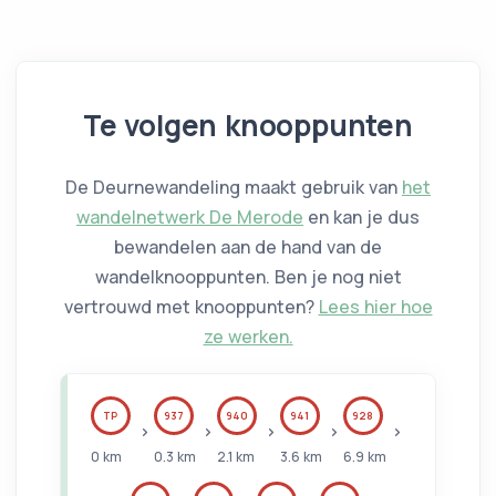
Te volgen knooppunten
De Deurnewandeling maakt gebruik van
het
wandelnetwerk De Merode
en kan je dus
bewandelen aan de hand van de
wandelknooppunten. Ben je nog niet
vertrouwd met knooppunten?
Lees hier hoe
ze werken.
TP
937
940
941
928
0
km
0.3
km
2.1
km
3.6
km
6.9
km