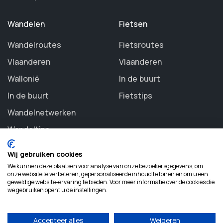
Wandelen
Fietsen
Wandelroutes
Fietsroutes
Vlaanderen
Vlaanderen
Wallonië
In de buurt
In de buurt
Fietstips
Wandelnetwerken
Wandeltips
Wij gebruiken cookies
We kunnen deze plaatsen voor analyse van onze bezoekersgegevens, om
onze website te verbeteren, gepersonaliseerde inhoud te tonen en om u een
geweldige website-ervaring te bieden. Voor meer informatie over de cookies die
©
2026 Routezoeker. All rights reserved.
we gebruiken opent u de instellingen.
Accepteer alles
Weigeren