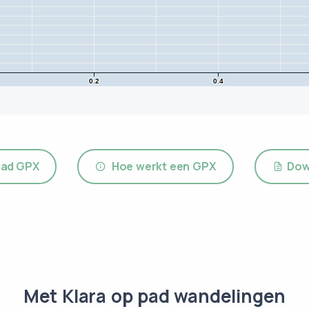
0.2
0.4
ad GPX
Hoe werkt een GPX
Dow
Met Klara op pad wandelingen