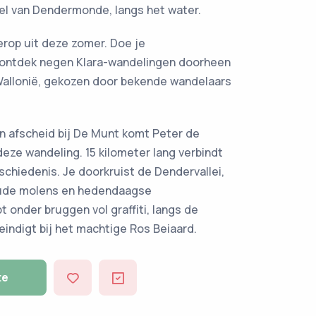
iel van Dendermonde, langs het water.
erop uit deze zomer. Doe je
ontdek negen Klara-wandelingen doorheen
Wallonië, gekozen door bekende wandelaars
n afscheid bij De Munt komt Peter de
deze wandeling. 15 kilometer lang verbindt
chiedenis. Je doorkruist de Dendervallei,
 oude molens en hedendaagse
pt onder bruggen vol graffiti, langs de
indigt bij het machtige Ros Beiaard.
te