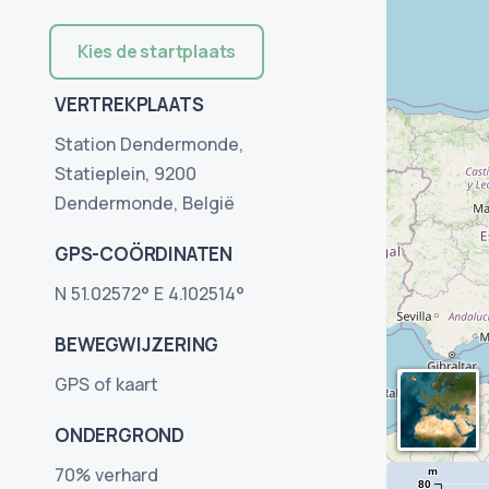
Kies de startplaats
VERTREKPLAATS
Station Dendermonde,
Statieplein, 9200
Dendermonde, België
GPS-COÖRDINATEN
N 51.02572° E 4.102514°
BEWEGWIJZERING
GPS of kaart
ONDERGROND
70% verhard
m
80