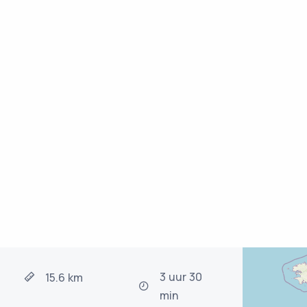
3 uur 30
15.6 km
min