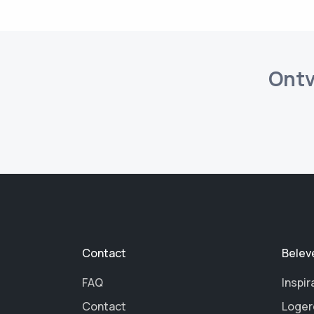
Ontv
Contact
Belev
FAQ
Inspir
Contact
Loger