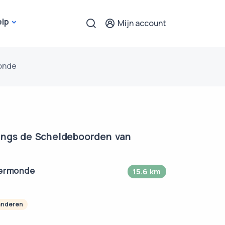
elp
Mijn account
onde
Langs de Scheldeboorden van
dermonde
15.6 km
anderen