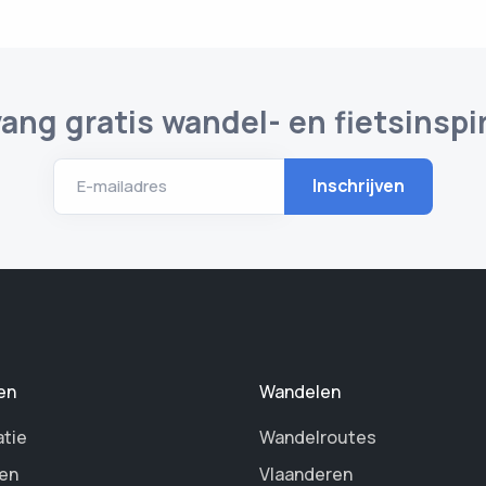
ang gratis wandel- en fietsinspir
E-mailadres
en
Wandelen
atie
Wandelroutes
en
Vlaanderen