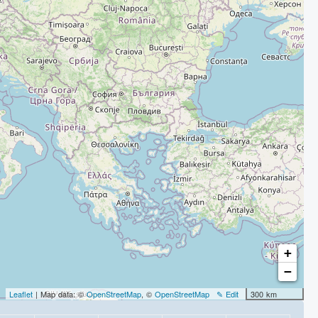
+
−
Leaflet
| Map data: ©
OpenStreetMap
, ©
OpenStreetMap
✎ Edit
300 km