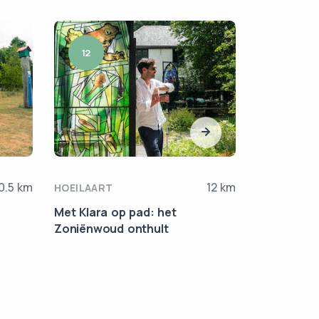
12
10.4
0.5 km
12 km
HOEILAART
LEUVEN
Met Klara op pad: het
Met Klara 
Zoniënwoud onthult
Monnik