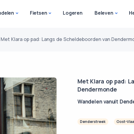
delen
Fietsen
Logeren
Beleven
H
Met Klara op pad: Langs de Scheldeboorden van Denderm
Met Klara op pad: 
Dendermonde
Wandelen vanuit Den
Denderstreek
Oost-Vla