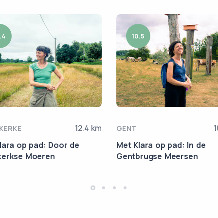
.4
10.5
12.4 km
1
KERKE
GENT
lara op pad: Door de
Met Klara op pad: In de
kerkse Moeren
Gentbrugse Meersen