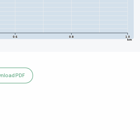
0.6
0.8
1.0
km
nload PDF