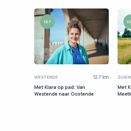
12.7
12
12.7 km
WESTENDE
ZUIEN
Met Klara op pad: Van
Met K
Westende naar Oostende
Meet