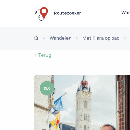
Wan
Routezoeker
Wandelen
Met Klara op pad
< Terug
15.6