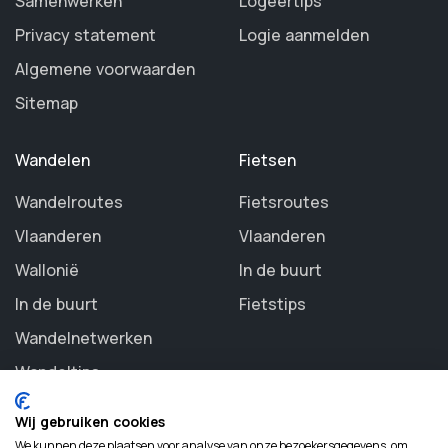
Samenwerken
Logeertips
Privacy statement
Logie aanmelden
Algemene voorwaarden
Sitemap
Wandelen
Fietsen
Wandelroutes
Fietsroutes
Vlaanderen
Vlaanderen
Wallonië
In de buurt
In de buurt
Fietstips
Wandelnetwerken
Wandeltips
Wij gebruiken cookies
We kunnen deze plaatsen voor analyse van onze bezoekersgegevens, om