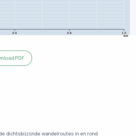
0.6
0.8
1.0
km
nload PDF
de dichtsbijzijnde wandelroutes in en rond