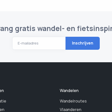
ang gratis wandel- en fietsinspir
E-mailadres
en
Wandelen
atie
Wandelroutes
en
Vlaanderen