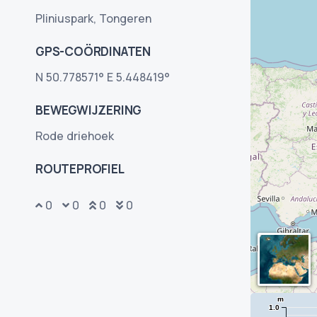
Pliniuspark, Tongeren
GPS-COÖRDINATEN
N 50.778571° E 5.448419°
BEWEGWIJZERING
Rode driehoek
ROUTEPROFIEL
0
0
0
0
m
1.0