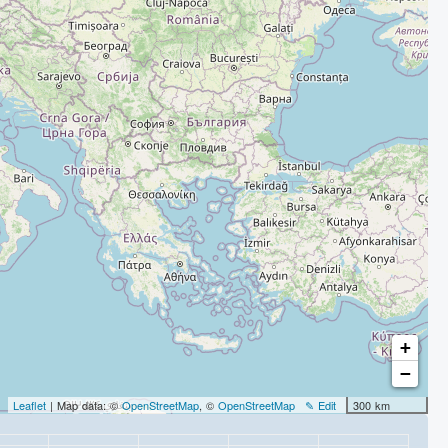
+
−
Leaflet
| Map data: ©
OpenStreetMap
, ©
OpenStreetMap
✎ Edit
300 km