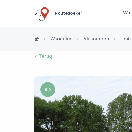
Wan
Routezoeker
Wandelen
Vlaanderen
Limb
< Terug
9.2