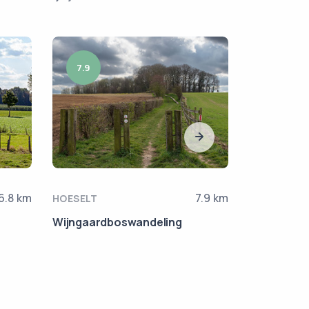
7.9
4.8
6.8 km
7.9 km
HOESELT
HOESELT
Wijngaardboswandeling
Korte Klui