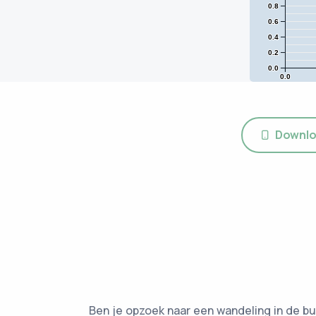
0.8
0.6
0.4
0.2
0.0
0.0
Downlo
Ben je opzoek naar een wandeling in de bu