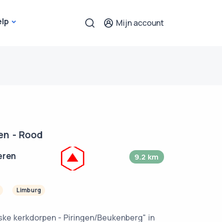
elp
Mijn account
en - Rood
eren
9.2 km
Limburg
ske kerkdorpen - Piringen/Beukenberg" in