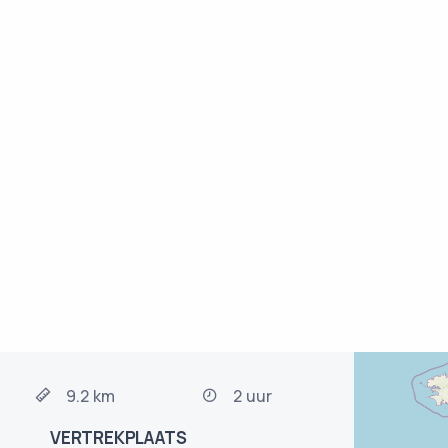
9.2 km
2 uur
VERTREKPLAATS