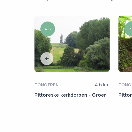
4.6
7
6.8 km
4.6 km
TONGEREN
TONG
 - Rood
Pittoreske kerkdorpen - Groen
Pitto