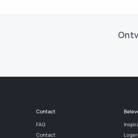
Ontv
Contact
Belev
FAQ
Inspir
Contact
Loger