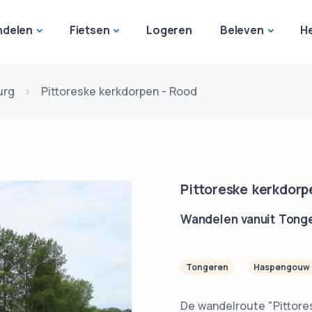
delen
Fietsen
Logeren
Beleven
H
urg
Pittoreske kerkdorpen - Rood
Pittoreske kerkdorp
Wandelen vanuit Tong
Tongeren
Haspengouw
De wandelroute "Pittore