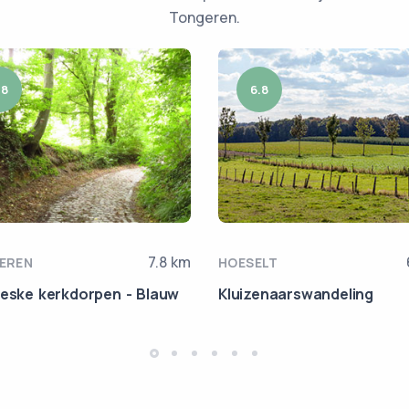
Tongeren.
.8
6.8
7.8 km
EREN
HOESELT
reske kerkdorpen - Blauw
Kluizenaarswandeling