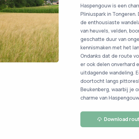
Haspengouw is een charma
Pliniuspark in Tongeren.
de enthousiaste wandela
van heuvels, velden, bo
geschatte duur van ongev
kennismaken met het land
Ondanks dat de route vo
er ook delen onverhard e
uitdagende wandeling. E
doortocht langs pittores
Beukenberg, waarbij je 
charme van Haspengouw
Download rou