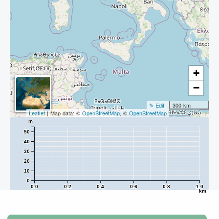
+
−
✎ Edit
300 km
Leaflet
| Map data: ©
OpenStreetMap
, ©
OpenStreetMap
m
50
40
30
20
10
0
0.0
0.2
0.4
0.6
0.8
1.0
km