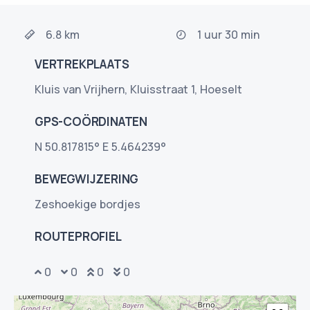
6.8 km
1 uur 30 min
VERTREKPLAATS
Kluis van Vrijhern, Kluisstraat 1, Hoeselt
GPS-COÖRDINATEN
N 50.817815° E 5.464239°
BEWEGWIJZERING
Zeshoekige bordjes
ROUTEPROFIEL
0
0
0
0