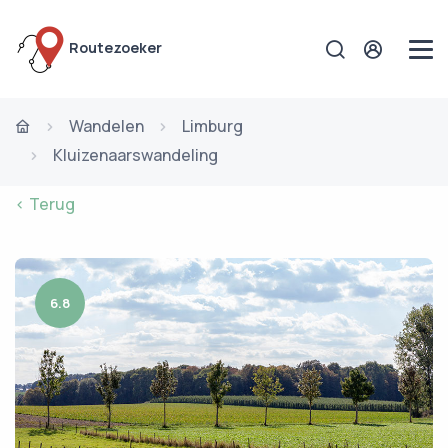
Routezoeker
Wandelen
Limburg
Kluizenaarswandeling
< Terug
6.8