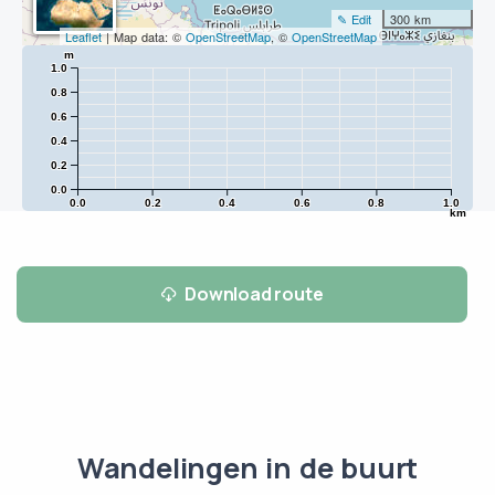
✎ Edit
300 km
Leaflet
| Map data: ©
OpenStreetMap
, ©
OpenStreetMap
m
1.0
0.8
0.6
0.4
0.2
0.0
0.0
0.2
0.4
0.6
0.8
1.0
km
Download route
Wandelingen in de buurt