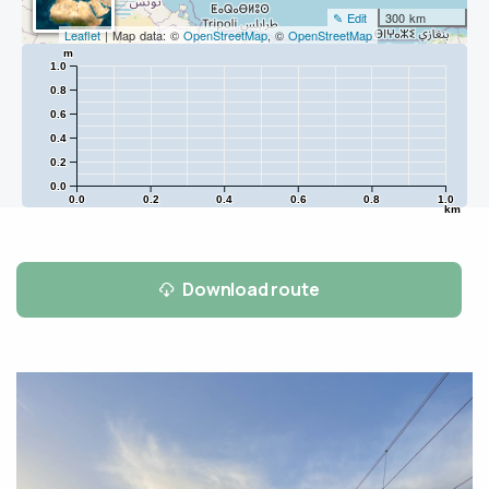
✎ Edit
300 km
Leaflet
| Map data: ©
OpenStreetMap
, ©
OpenStreetMap
m
1.0
0.8
0.6
0.4
0.2
0.0
0.0
0.2
0.4
0.6
0.8
1.0
km
Download route