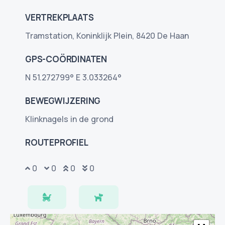
VERTREKPLAATS
Tramstation, Koninklijk Plein, 8420 De Haan
GPS-COÖRDINATEN
N 51.272799° E 3.033264°
BEWEGWIJZERING
Klinknagels in de grond
ROUTEPROFIEL
0
0
0
0