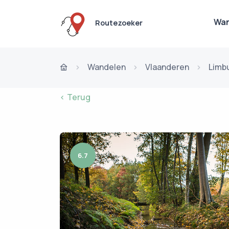
Wan
Routezoeker
Wandelen
Vlaanderen
Limb
< Terug
6.7