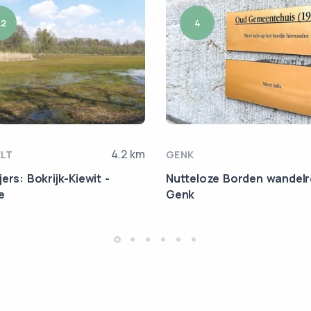
.2
4
4.2 km
ELT
GENK
ers: Bokrijk-Kiewit -
Nutteloze Borden wandel
e
Genk