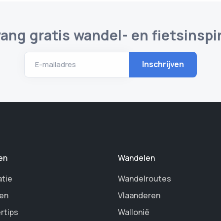
ang gratis wandel- en fietsinspir
E-mailadres
en
Wandelen
atie
Wandelroutes
en
Vlaanderen
rtips
Wallonië