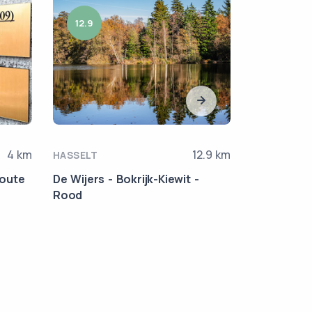
12.9
3
4 km
12.9 km
HASSELT
ZONHOVEN
route
De Wijers - Bokrijk-Kiewit -
Rendierjag
Rood