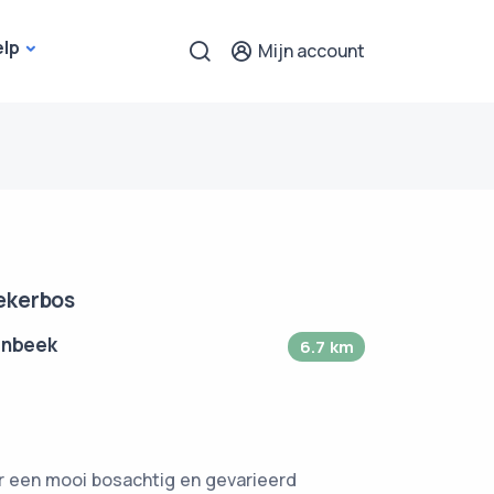
elp
Mijn account
ekerbos
enbeek
6.7 km
or een mooi bosachtig en gevarieerd