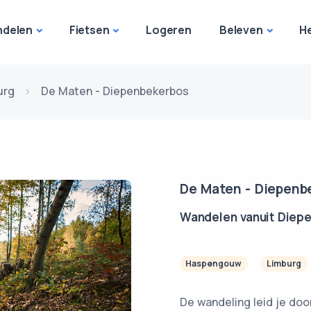
delen
Fietsen
Logeren
Beleven
H
urg
De Maten - Diepenbekerbos
De Maten - Diepenb
Wandelen vanuit Diep
Haspengouw
Limburg
De wandeling leid je do