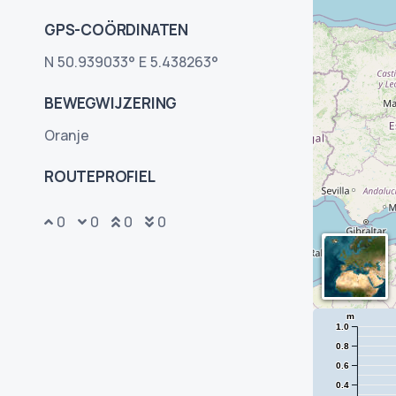
GPS-COÖRDINATEN
N 50.939033° E 5.438263°
BEWEGWIJZERING
Oranje
ROUTEPROFIEL
0
0
0
0
m
1.0
0.8
0.6
0.4