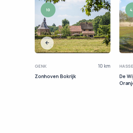
10
4
5.8 km
10 km
GENK
HASS
Teut
Zonhoven Bokrijk
De Wij
Oranj