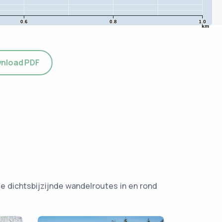
0.6
0.8
1.0
km
nload PDF
e dichtsbijzijnde wandelroutes in en rond