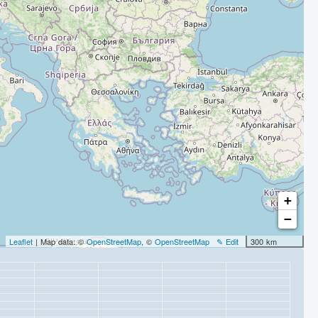
+
−
Leaflet
| Map data: ©
OpenStreetMap
, ©
OpenStreetMap
✎ Edit
300 km