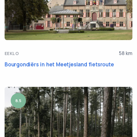
58 km
EEKLO
Bourgondiërs in het Meetjesland fietsroute
8.5