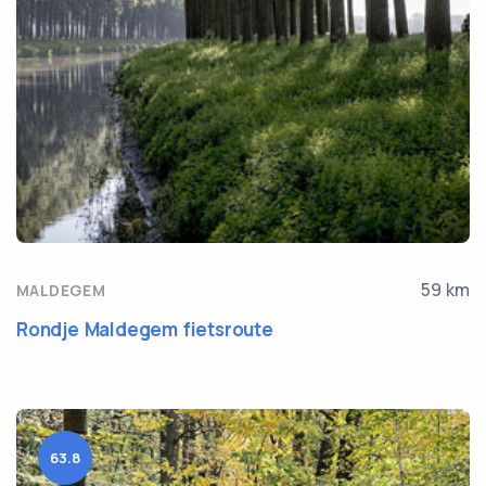
59 km
MALDEGEM
Rondje Maldegem fietsroute
63.8