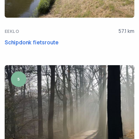
57.1 km
EEKLO
Schipdonk fietsroute
5