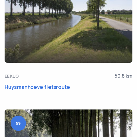
50.8 km
EEKLO
Huysmanhoeve fietsroute
59