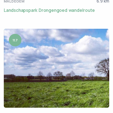
6.9 km
MALDEGEM
Landschapspark Drongengoed wandelroute
11.7