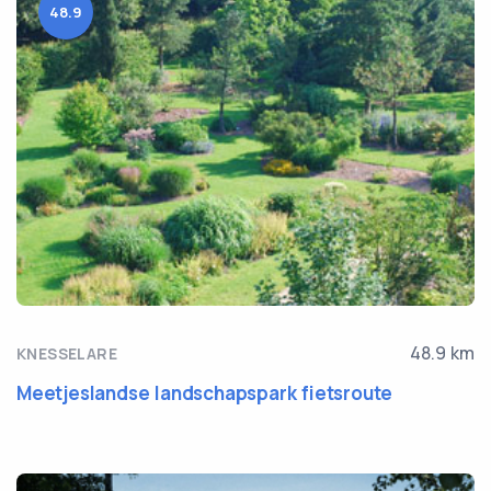
48.9
48.9 km
KNESSELARE
Meetjeslandse landschapspark fietsroute