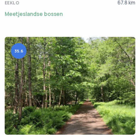
67.8 km
EEKLO
Meetjeslandse bossen
35.6