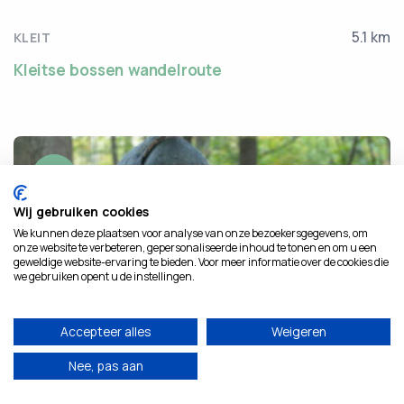
5.1 km
KLEIT
Kleitse bossen wandelroute
1.5
Wij gebruiken cookies
We kunnen deze plaatsen voor analyse van onze bezoekersgegevens, om
onze website te verbeteren, gepersonaliseerde inhoud te tonen en om u een
geweldige website-ervaring te bieden. Voor meer informatie over de cookies die
we gebruiken opent u de instellingen.
Accepteer alles
Weigeren
Nee, pas aan