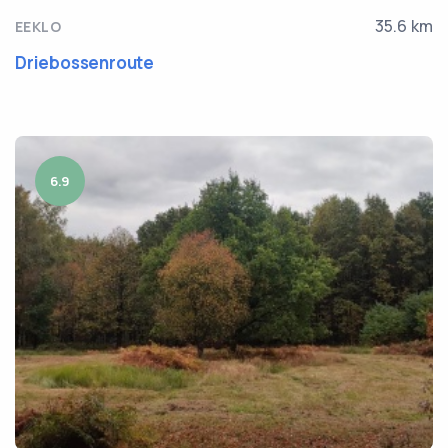
35.6 km
EEKLO
Driebossenroute
6.9