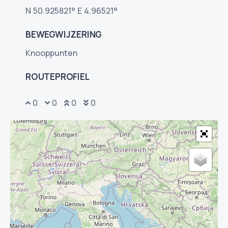
N 50.925821° E 4.96521°
BEWEGWIJZERING
Knooppunten
ROUTEPROFIEL
305
306
305
312
313
311
312
305
39
314
0
0
0
0