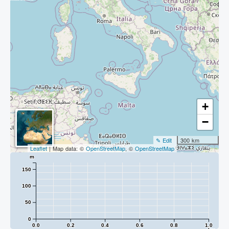
+
−
✎ Edit
300 km
Leaflet
| Map data: ©
OpenStreetMap
, ©
OpenStreetMap
m
150
100
50
0
0.0
0.2
0.4
0.6
0.8
1.0