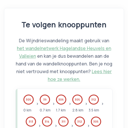
Te volgen knooppunten
De Wijndrieswandeling maakt gebruik van
het wandelnetwerk Hagelandse Heuvels en
Valleien
en kan je dus bewandelen aan de
hand van de wandelknooppunten. Ben je nog
niet vertrouwd met knooppunten?
Lees hier
hoe ze werken.
305
39
306
305
312
0
km
0.7
km
1.7
km
2.8
km
3.5
km
313
314
311
312
305