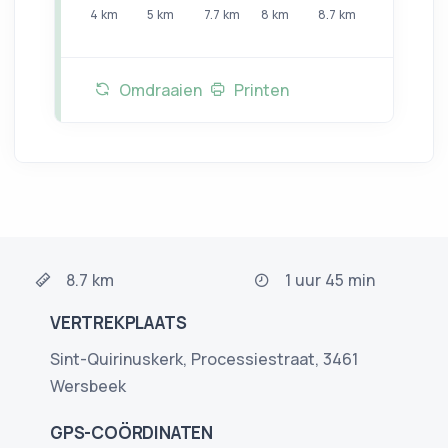
4
km
5
km
7.7
km
8
km
8.7
km
Omdraaien
Printen
8.7 km
1 uur 45 min
VERTREKPLAATS
Sint-Quirinuskerk, Processiestraat, 3461
Wersbeek
GPS-COÖRDINATEN