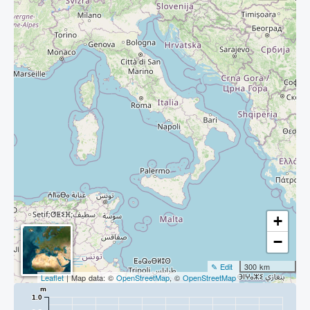
+
−
✎ Edit
300 km
Leaflet
| Map data: ©
OpenStreetMap
, ©
OpenStreetMap
m
1.0