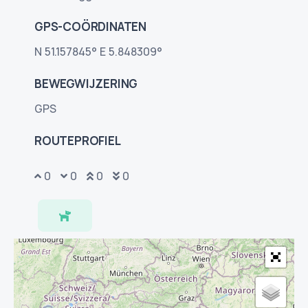
GPS-COÖRDINATEN
N 51.157845° E 5.848309°
BEWEGWIJZERING
GPS
ROUTEPROFIEL
0
0
0
0