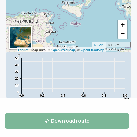
+
−
✎ Edit
300 km
Leaflet
| Map data: ©
OpenStreetMap
, ©
OpenStreetMap
m
50
40
30
20
10
0
0.0
0.2
0.4
0.6
0.8
1.0
km
Download route