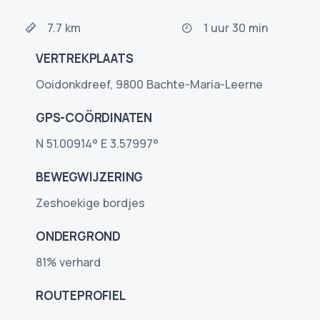
7.7 km
1 uur 30 min
VERTREKPLAATS
Ooidonkdreef, 9800 Bachte-Maria-Leerne
GPS-COÖRDINATEN
N 51.00914° E 3.57997°
BEWEGWIJZERING
Zeshoekige bordjes
ONDERGROND
81% verhard
ROUTEPROFIEL