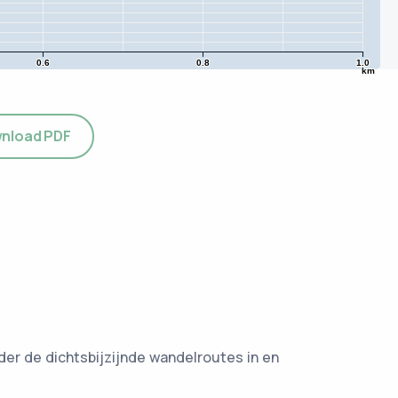
0.6
0.8
1.0
km
nload PDF
er de dichtsbijzijnde wandelroutes in en