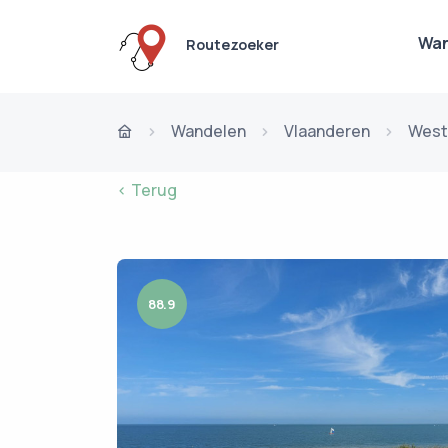
Wan
Routezoeker
Wandelen
Vlaanderen
West
< Terug
88.9