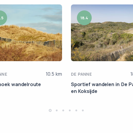
.5
18.4
10.5 km
1
NNE
DE PANNE
oek wandelroute
Sportief wandelen in De 
en Koksijde