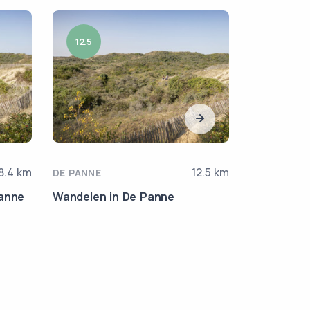
12.5
4.3
8.4 km
12.5 km
DE PANNE
DE PANNE
Panne
Wandelen in De Panne
Erfgoedwa