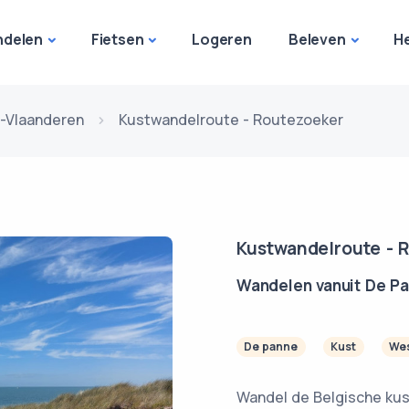
delen
Fietsen
Logeren
Beleven
H
-Vlaanderen
Kustwandelroute - Routezoeker
Kustwandelroute - 
Wandelen vanuit De P
De panne
Kust
Wes
Wandel de Belgische kust