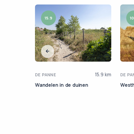
15.9
10
9.3 km
15.9 km
DE PANNE
DE PA
e
Wandelen in de duinen
Westh