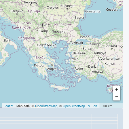
+
−
Leaflet
| Map data: ©
OpenStreetMap
, ©
OpenStreetMap
✎ Edit
300 km