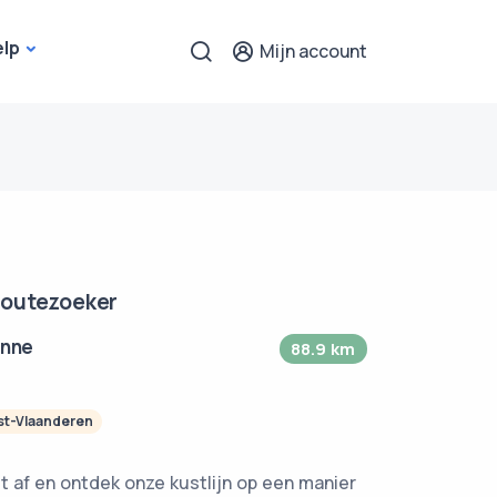
elp
Mijn account
Routezoeker
anne
88.9 km
t-Vlaanderen
 af en ontdek onze kustlijn op een manier