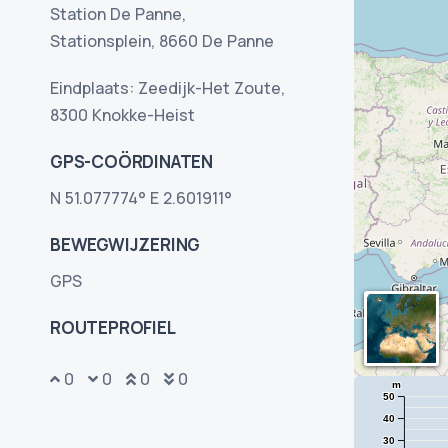
Station De Panne,
Stationsplein, 8660 De Panne
Eindplaats: Zeedijk-Het Zoute,
8300 Knokke-Heist
GPS-COÖRDINATEN
N 51.077774° E 2.601911°
BEWEGWIJZERING
GPS
ROUTEPROFIEL
0
0
0
0
m
50
40
30