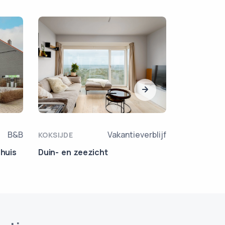
B&B
Vakantieverblijf
KOKSIJDE
VEURNE
rhuis
Duin- en zeezicht
Vakantiewo