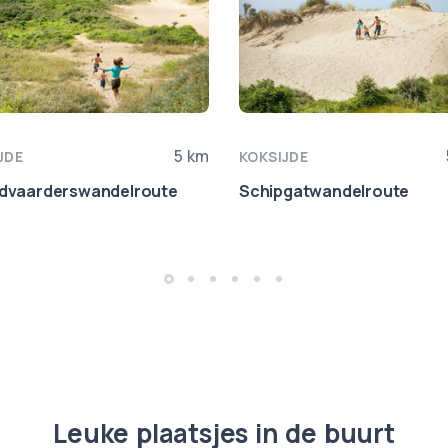
5 km
JDE
KOKSIJDE
ndvaarderswandelroute
Schipgatwandelroute
Leuke plaatsjes in de buurt