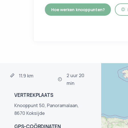
Hoe werken knooppunten?
P
2 uur 20
11.9 km
min
VERTREKPLAATS
Knooppunt 50, Panoramalaan,
8670 Koksijde
GPS-COÖRDINATEN