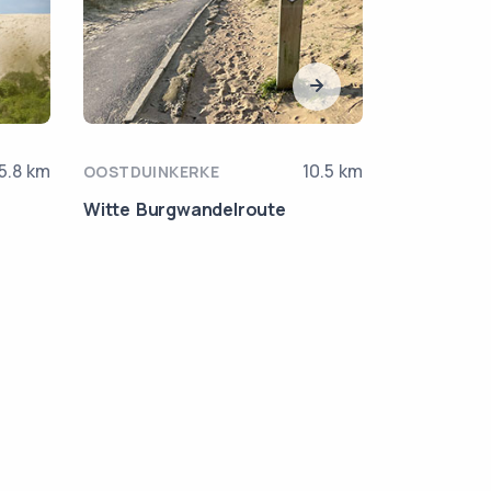
5.8 km
10.5 km
OOSTDUINKERKE
KOKSIJDE
Witte Burgwandelroute
Doornpann