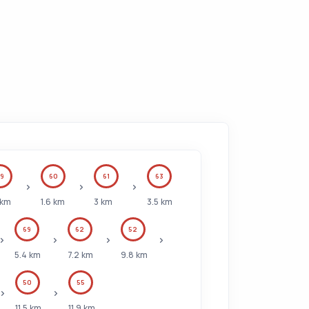
9
60
61
63
km
1.6
km
3
km
3.5
km
69
62
52
5.4
km
7.2
km
9.8
km
50
55
11.5
km
11.9
km