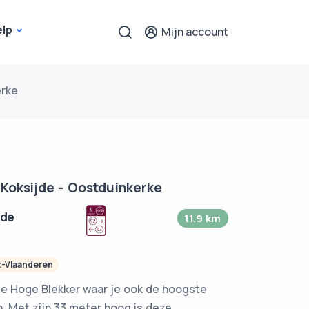
elp
Mijn account
erke
Koksijde - Oostduinkerke
jde
11.9 km
-Vlaanderen
 de Hoge Blekker waar je ook de hoogste
n. Met zijn 33 meter hoog is deze