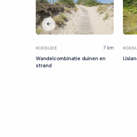
11.2 km
7 km
KOKSIJDE
KOKSI
-
Wandelcombinatie duinen en
IJsla
strand