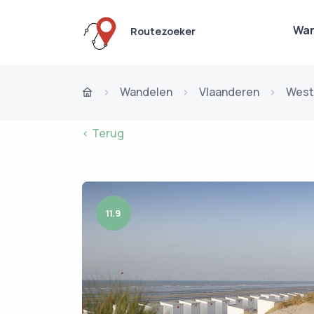
Wan
Routezoeker
Wandelen
Vlaanderen
West
< Terug
11.9