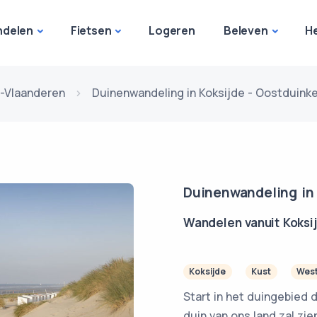
delen
Fietsen
Logeren
Beleven
H
-Vlaanderen
Duinenwandeling in Koksijde - Oostduink
Duinenwandeling in 
Wandelen vanuit Koksi
Koksijde
Kust
West
Start in het duingebied
duin van ons land zal zie