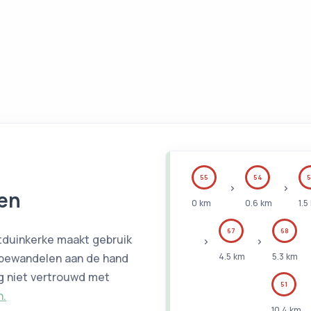
55
54
5
en
0
km
0.6
km
1.5
67
68
tduinkerke maakt gebruik
 bewandelen aan de hand
4.5
km
5.3
km
g niet vertrouwd met
51
n.
10.4
km