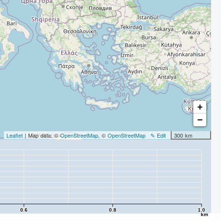
+
−
Leaflet
| Map data: ©
OpenStreetMap
, ©
OpenStreetMap
✎ Edit
300 km
0.6
0.8
1.0
km