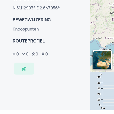
N 51.112993° E 2.647056°
BEWEGWIJZERING
Knooppunten
ROUTEPROFIEL
0
0
0
0
m
50
40
30
20
10
0
0.0