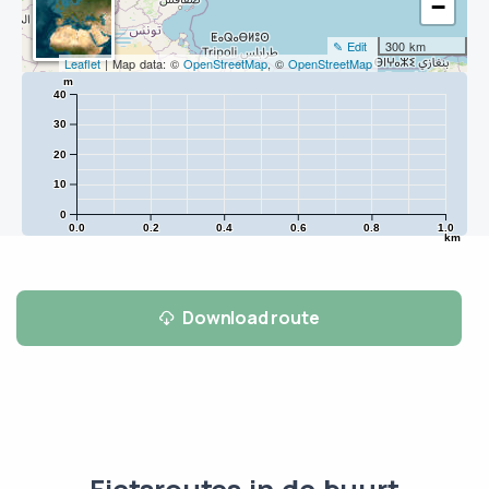
−
✎ Edit
300 km
Leaflet
| Map data: ©
OpenStreetMap
, ©
OpenStreetMap
m
40
30
20
10
0
0.0
0.2
0.4
0.6
0.8
1.0
km
Download route