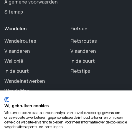
Algemene voorwaarden
Sitemap
Wandelen
Fietsen
Wandelroutes
Fietsroutes
Vlaanderen
Vlaanderen
Wallonië
In de buurt
In de buurt
Fietstips
Wandelnetwerken
Wandeltips
Wij gebruiken cookies
We kunnen deze plaatsen voor analyse van onze bezoekersgegevens, om
onze website te verbeteren, gepersonaliseerde inhoud te tonen en om u een
geweldige website-ervaring te bieden. Voor meer informatie over de cookies die
©
2026 Routezoeker. All rights reserved.
we gebruiken opent u de instellingen.