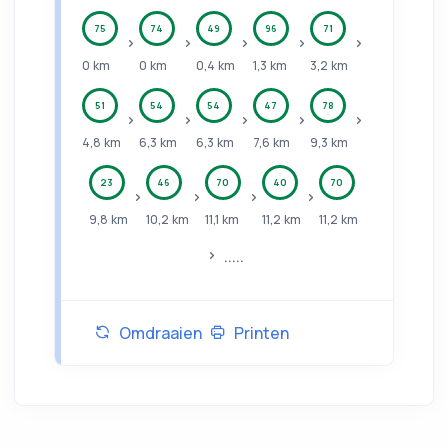
75
74
49
96
71
0
km
0
km
0,4
km
1,3
km
3,2
km
51
54
54
47
78
4,8
km
6,3
km
6,3
km
7,6
km
9,3
km
23
46
70
40
70
9,8
km
10,2
km
11,1
km
11,2
km
11,2
km
.....
Omdraaien
Printen