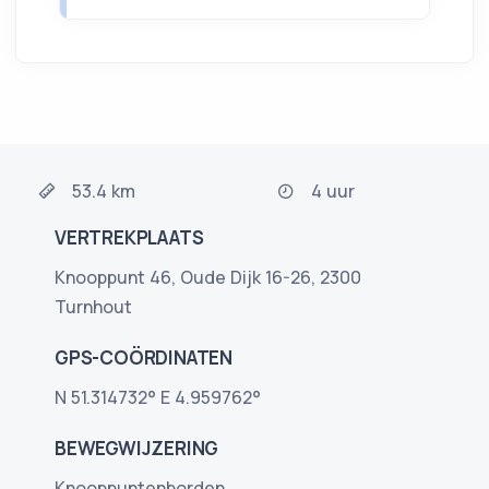
53.4 km
4 uur
VERTREKPLAATS
Knooppunt 46, Oude Dijk 16-26, 2300
Turnhout
GPS-COÖRDINATEN
N 51.314732° E 4.959762°
BEWEGWIJZERING
Knooppuntenborden