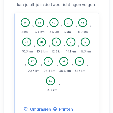
kan je altijd in de twee richtingen volgen.
46
62
62
21
63
0
km
3.4
km
3.6
km
6
km
6.7
km
32
60
9
3
5
10.3
km
10.9
km
12.3
km
14.1
km
17.3
km
87
8
99
10
20.8
km
24.3
km
30.6
km
31.7
km
34
.....
34.7
km
Omdraaien
Printen