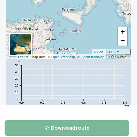
+
−
✎ Edit
300 km
Leaflet
| Map data: ©
OpenStreetMap
, ©
OpenStreetMap
m
50
40
30
20
10
0
0.0
0.2
0.4
0.6
0.8
1.0
km
Download route