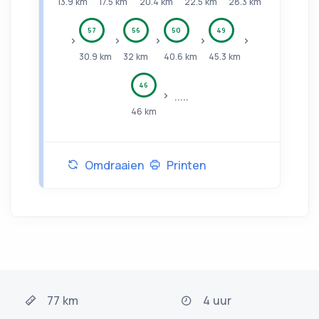
13.9
km
17.5
km
20.4
km
22.5
km
28.3
km
57
56
50
49
30.9
km
32
km
40.6
km
45.3
km
46
.....
46
km
Omdraaien
Printen
77 km
4 uur