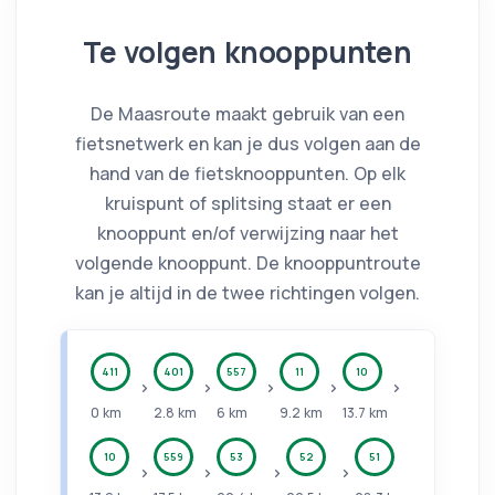
Te volgen knooppunten
De Maasroute maakt gebruik van
een
fietsnetwerk
en kan je dus volgen aan de
hand van de fietsknooppunten. Op elk
kruispunt of splitsing staat er een
knooppunt en/of verwijzing naar het
volgende knooppunt. De knooppuntroute
kan je altijd in de twee richtingen volgen.
411
401
557
11
10
0
km
2.8
km
6
km
9.2
km
13.7
km
10
559
53
52
51