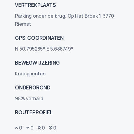
VERTREKPLAATS
Parking onder de brug, Op Het Broek 1, 3770
Riemst
GPS-COÖRDINATEN
N 50.795285° E 5.688749°
BEWEGWIJZERING
Knooppunten
ONDERGROND
98% verhard
ROUTEPROFIEL
42
35
84
21
53
52
22
24
25
26
49
46
50
57
56
51
53
52
559
10
10
11
557
401
411
0
0
0
0