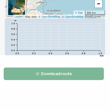
−
✎ Edit
300 km
Leaflet
| Map data: ©
OpenStreetMap
, ©
OpenStreetMap
m
1.0
0.8
0.6
0.4
0.2
0.0
0.0
0.2
0.4
0.6
0.8
1.0
km
Download route