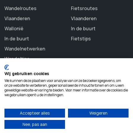
Wandelroutes
Fietsroutes
Vlaanderen
Vlaanderen
Wallonië
In de buurt
In de buurt
Fietstips
Wandelnetwerken
Wandeltips
Wij gebruiken cookies
We kunnen deze plaatsen voor analyse van onze bezoekersgegevens, om
onze website te verbeteren, gepersonaliseerde inhoud te tonen en om u een
geweldige website-ervaring te bieden. Voor meer informatie over de cookies die
©
2026 Routezoeker. All rights reserved.
we gebruiken opent u de instellingen.
Accepteer alles
Weigeren
Nee, pas aan