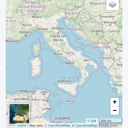
+
−
✎ Edit
300 km
Leaflet
| Map data: ©
OpenStreetMap
, ©
OpenStreetMap