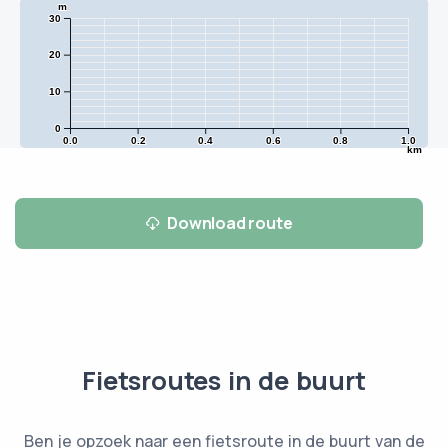
m
30
20
10
0
0.0
0.2
0.4
0.6
0.8
1.0
km
Download route
Fietsroutes in de buurt
Ben je opzoek naar een fietsroute in de buurt van de