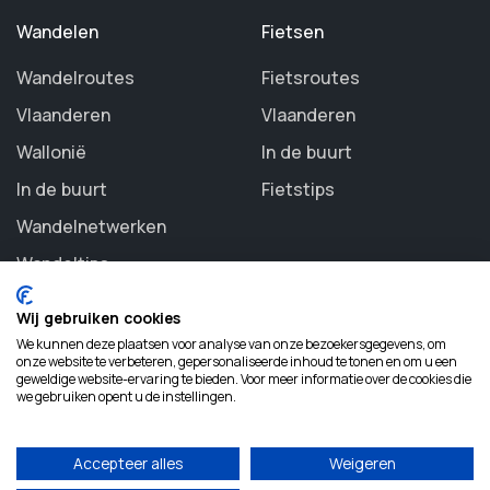
Wandelen
Fietsen
Wandelroutes
Fietsroutes
Vlaanderen
Vlaanderen
Wallonië
In de buurt
In de buurt
Fietstips
Wandelnetwerken
Wandeltips
Wij gebruiken cookies
We kunnen deze plaatsen voor analyse van onze bezoekersgegevens, om
onze website te verbeteren, gepersonaliseerde inhoud te tonen en om u een
geweldige website-ervaring te bieden. Voor meer informatie over de cookies die
©
2026 Routezoeker. All rights reserved.
we gebruiken opent u de instellingen.
Accepteer alles
Weigeren