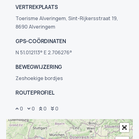
VERTREKPLAATS
Toerisme Alveringem, Sint-Rijkersstraat 19,
8690 Alveringem
GPS-COÖRDINATEN
N 51.012113° E 2.706276°
BEWEGWIJZERING
Zeshoekige bordjes
ROUTEPROFIEL
0
0
0
0