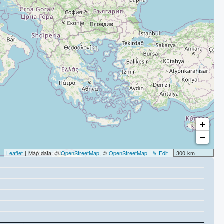
+
−
Leaflet
| Map data: ©
OpenStreetMap
, ©
OpenStreetMap
✎ Edit
300 km