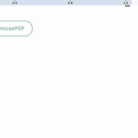
0.6
0.8
1.0
km
nload PDF