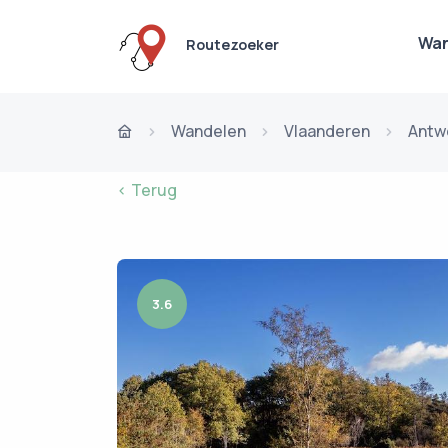
Wan
Routezoeker
Wandelen
Vlaanderen
Antw
< Terug
3.6