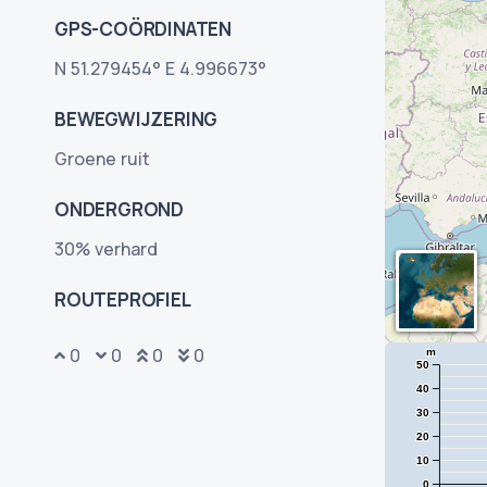
GPS-COÖRDINATEN
N 51.279454° E 4.996673°
BEWEGWIJZERING
Groene ruit
ONDERGROND
30% verhard
ROUTEPROFIEL
0
0
0
0
m
50
40
30
20
10
0