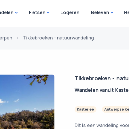
delen
Fietsen
Logeren
Beleven
H
erpen
Tikkebroeken - natuurwandeling
Tikkebroeken - nat
Wandelen vanuit Kaste
Kasterlee
Antwerpse K
Dit is een wandeling voo