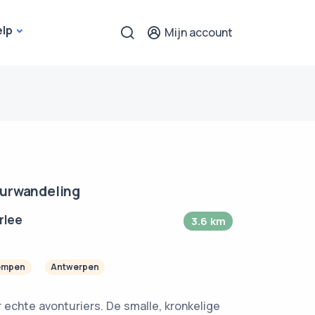
elp
Mijn account
uurwandeling
rlee
3.6 km
empen
Antwerpen
r echte avonturiers. De smalle, kronkelige