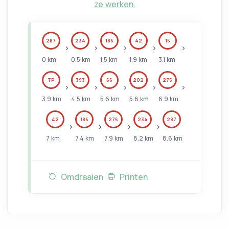
ze werken.
287
234
186
42
15
0
km
0.5
km
1.5
km
1.9
km
3.1
km
TP
393
66
202
275
3.9
km
4.5
km
5.6
km
5.6
km
6.9
km
42
186
276
234
287
7
km
7.4
km
7.9
km
8.2
km
8.6
km
Omdraaien
Printen