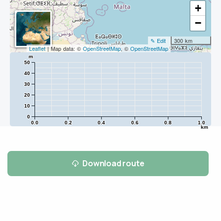
+
−
✎ Edit
300 km
Leaflet
| Map data: ©
OpenStreetMap
, ©
OpenStreetMap
m
50
40
30
20
10
0
0.0
0.2
0.4
0.6
0.8
1.0
km
Download route