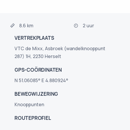
8.6 km
2 uur
VERTREKPLAATS
VTC de Mixx, Asbroek (wandelknooppunt
287) 1H, 2230 Herselt
GPS-COÖRDINATEN
N 51.06085° E 4.880924°
BEWEGWIJZERING
Knooppunten
ROUTEPROFIEL
393
202
287
234
186
275
186
276
234
287
TP
66
42
15
42