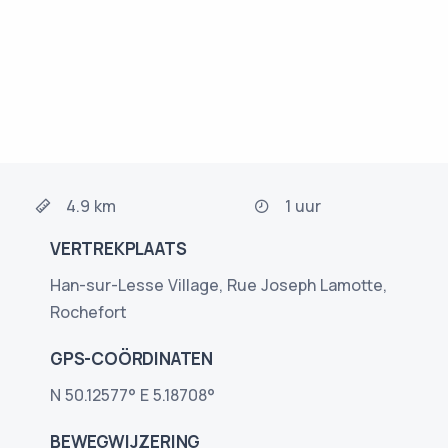
4.9 km
1 uur
VERTREKPLAATS
Han-sur-Lesse Village, Rue Joseph Lamotte,
Rochefort
GPS-COÖRDINATEN
N 50.12577° E 5.18708°
BEWEGWIJZERING