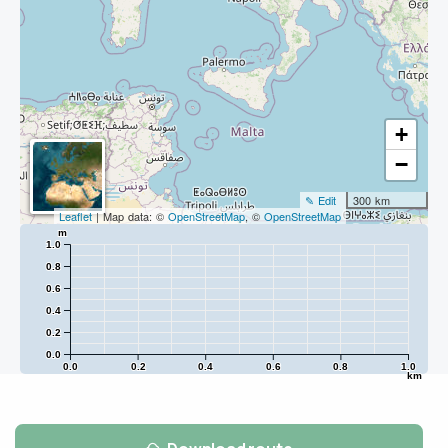
+
−
✎ Edit
300 km
Leaflet
| Map data: ©
OpenStreetMap
, ©
OpenStreetMap
m
1.0
0.8
0.6
0.4
0.2
0.0
0.0
0.2
0.4
0.6
0.8
1.0
km