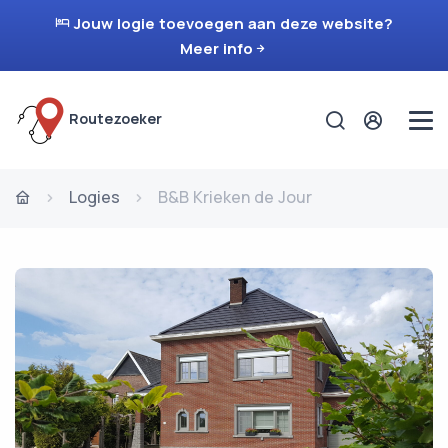
Jouw logie toevoegen aan deze website?
Meer info
Routezoeker
Logies
B&B Krieken de Jour