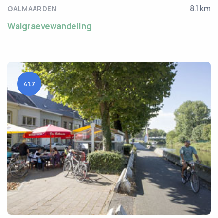
8.1 km
GALMAARDEN
Walgraevewandeling
41.7