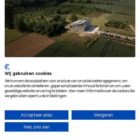
38.8 km
ROOSDAL
Wij gebruiken cookies
We kunnen deze plaatsen voor analyse van onze bezoekersgegevens, om
Pajotse panoramaroute
onze website te verbeteren, gepersonaliseerde inhoud te tonen en om u een
geweldige website-ervaring te bieden. Voor meer informatie over de cookies die
we gebruiken opent u de instellingen.
Accepteer alles
Weigeren
9.7
Nee, pas aan