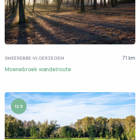
7.1 km
SMEEREBBE-VLOERZEGEM
Moenebroek wandelroute
12.9