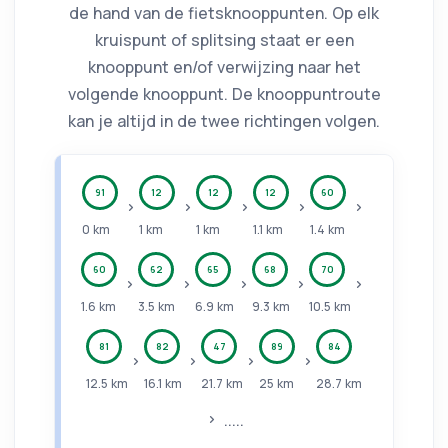
de hand van de fietsknooppunten. Op elk
kruispunt of splitsing staat er een
knooppunt en/of verwijzing naar het
volgende knooppunt. De knooppuntroute
kan je altijd in de twee richtingen volgen.
91
12
12
12
60
0
km
1
km
1
km
1.1
km
1.4
km
60
62
65
68
70
1.6
km
3.5
km
6.9
km
9.3
km
10.5
km
81
82
47
89
84
12.5
km
16.1
km
21.7
km
25
km
28.7
km
.....