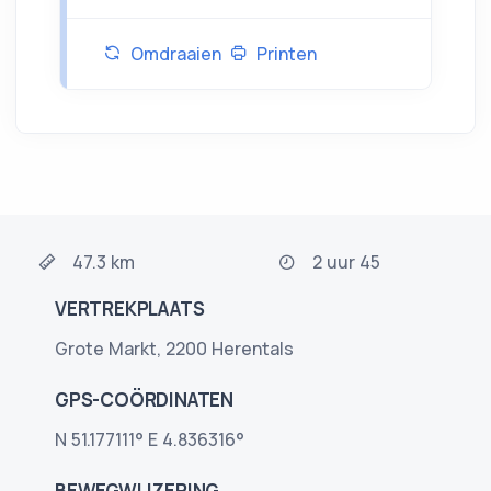
Omdraaien
Printen
47.3 km
2 uur 45
VERTREKPLAATS
Grote Markt, 2200 Herentals
GPS-COÖRDINATEN
N 51.177111° E 4.836316°
BEWEGWIJZERING