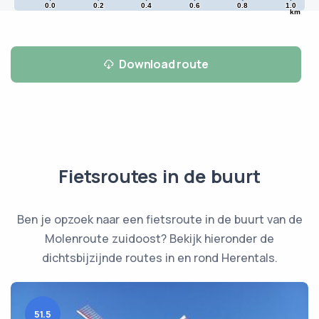
0.0
0.2
0.4
0.6
0.8
1.0
km
Download route
Fietsroutes in de buurt
Ben je opzoek naar een fietsroute in de buurt van de
Molenroute zuidoost? Bekijk hieronder de
dichtsbijzijnde routes in en rond Herentals.
51.5