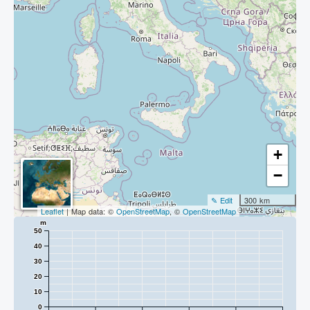
+
−
✎ Edit
300 km
Leaflet
| Map data: ©
OpenStreetMap
, ©
OpenStreetMap
m
50
40
30
20
10
0